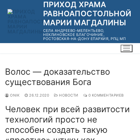
ПРИХОД ХРАМА
Перейти
к
РАВНОАПОСТОЛЬНОЙ
содержимому
МАРИИ МАГДАЛИНЫ
СЕЛА АНДРЕЕВО-МЕЛЕНТЬЕВО,
НЕКЛИНОВСКОЕ БЛАГОЧИНИЕ,
РОСТОВСКАЯ-НА-ДОНУ ЕПАРХИЯ, РПЦ МП
Волос — доказательство
существования Бога
ONIK
26.12.2020
НОВОСТИ
0 КОММЕНТАРИЕВ
Человек при всей развитости
технологий просто не
способен создать такую