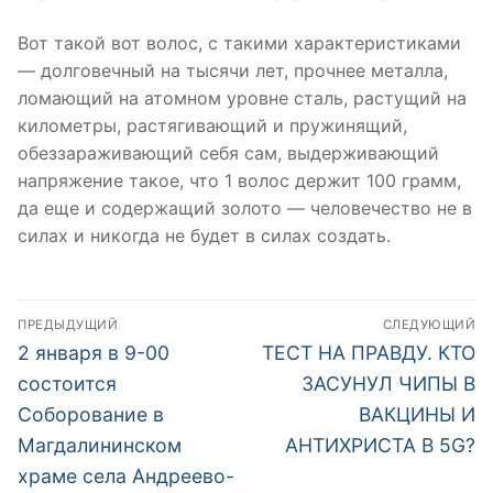
Вот такой вот волос, с такими характеристиками
— долговечный на тысячи лет, прочнее металла,
ломающий на атомном уровне сталь, растущий на
километры, растягивающий и пружинящий,
обеззараживающий себя сам, выдерживающий
напряжение такое, что 1 волос держит 100 грамм,
да еще и содержащий золото — человечество не в
силах и никогда не будет в силах создать.
Навигация
ПРЕДЫДУЩИЙ
СЛЕДУЮЩИЙ
по
Предыдущая
Следующая
2 января в 9-00
ТЕСТ НА ПРАВДУ. КТО
запись:
запись:
записям
состоится
ЗАСУНУЛ ЧИПЫ В
Cоборование в
ВАКЦИНЫ И
Магдалининском
АНТИХРИСТА В 5G?
храме села Андреево-