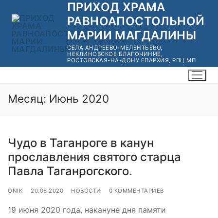
ПРИХОД ХРАМА
Перейти
к
РАВНОАПОСТОЛЬНОЙ
содержимому
МАРИИ МАГДАЛИНЫ
СЕЛА АНДРЕЕВО-МЕЛЕНТЬЕВО,
НЕКЛИНОВСКОЕ БЛАГОЧИНИЕ,
РОСТОВСКАЯ-НА-ДОНУ ЕПАРХИЯ, РПЦ МП
Месяц:
Июнь 2020
Чудо в Таганроге в канун
прославления святого старца
Павла Таганрогского.
ONIK
20.06.2020
НОВОСТИ
0 КОММЕНТАРИЕВ
19 июня 2020 года, накануне дня памяти