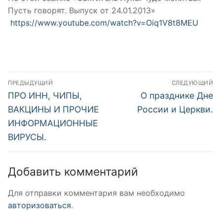
Пусть говорят. Выпуск от 24.01.2013»
https://www.youtube.com/watch?v=Oiq1V8t8MEU
Навигация
ПРЕДЫДУЩИЙ
СЛЕДУЮЩИЙ
по
Предыдущая
Следующая
ПРО ИНН, ЧИПЫ,
О празднике Дне
запись:
запись:
записям
ВАКЦИНЫ И ПРОЧИЕ
России и Церкви.
ИНФОРМАЦИОННЫЕ
ВИРУСЫ.
Добавить комментарий
Для отправки комментария вам необходимо
авторизоваться
.