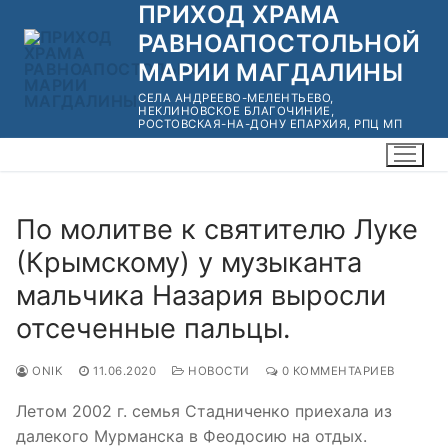
ПРИХОД ХРАМА
Перейти
к
РАВНОАПОСТОЛЬНОЙ
содержимому
МАРИИ МАГДАЛИНЫ
СЕЛА АНДРЕЕВО-МЕЛЕНТЬЕВО,
НЕКЛИНОВСКОЕ БЛАГОЧИНИЕ,
РОСТОВСКАЯ-НА-ДОНУ ЕПАРХИЯ, РПЦ МП
По молитве к святителю Луке
(Крымскому) у музыканта
мальчика Назария выросли
отсеченные пальцы.
ONIK
11.06.2020
НОВОСТИ
0 КОММЕНТАРИЕВ
Летом 2002 г. семья Стадниченко приехала из
далекого Мурманска в Феодосию на отдых.