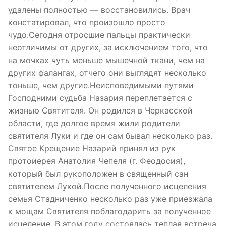
удалены полностью — восстановились. Врач
констатировал, что произошло просто
чудо.Сегодня отросшие пальцы практически
неотличимы от других, за исключением того, что
на мочках чуть меньше мышечной ткани, чем на
других фалангах, отчего они выглядят несколько
тоньше, чем другие.Неисповедимыми путями
Господними судьба Назария переплетается с
жизнью Святителя. Он родился в Черкасской
области, где долгое время жили родители
святителя Луки и где он сам бывал несколько раз.
Святое Крещение Назарий принял из рук
протоиерея Анатолия Чепеля (г. Феодосия),
который был рукоположен в священный сан
святителем Лукой.После полученного исцеления
семья Стадниченко несколько раз уже приезжала
к мощам Святителя поблагодарить за полученное
исцеление. В этом году состоялась теплая встреча