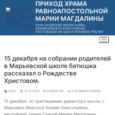
ПРИХОД ХРАМА
Перейти
к
РАВНОАПОСТОЛЬНОЙ
содержимому
МАРИИ МАГДАЛИНЫ
СЕЛА АНДРЕЕВО-МЕЛЕНТЬЕВО,
НЕКЛИНОВСКОЕ БЛАГОЧИНИЕ,
РОСТОВСКАЯ-НА-ДОНУ ЕПАРХИЯ, РПЦ МП
15 декабря на собрании родителей
в Марьевской школе батюшка
рассказал о Рождестве
Христовом.
ONIK
15.12.2016
НОВОСТИ
0 КОММЕНТАРИЕВ
15 декабря, по приглашению директора школы с.
Марьевки Мирской Ксении Анатольевны,
настоятель храма Святой Марии Магдалины