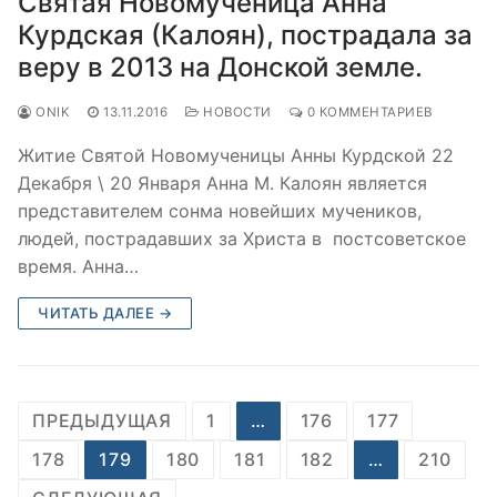
Святая Новомученица Анна
Курдская (Калоян), пострадала за
веру в 2013 на Донской земле.
ONIK
13.11.2016
НОВОСТИ
0 КОММЕНТАРИЕВ
Житие Святой Новомученицы Анны Курдской 22
Декабря \ 20 Января Анна М. Калоян является
представителем сонма новейших мучеников,
людей, пострадавших за Христа в постсоветское
время. Анна…
ЧИТАТЬ ДАЛЕЕ →
Пагинация
ПРЕДЫДУЩАЯ
1
…
176
177
записей
178
179
180
181
182
…
210