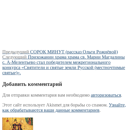
Навигация
Предыдущая
Предыдущий
СОРОК МИНУТ (рассказ Ольги Рожнёвой)
Следующая
запись:
Следующий
Прихожанин храма храма св. Марии Магдалины
по
запись:
с. А-Мелентьево стал победителем межрегионального
записям
конкурса «Святители и святые земли Русской (местночтимые
святые)».
Добавить комментарий
Для отправки комментария вам необходимо
авторизоваться
.
Этот сайт использует Akismet для борьбы со спамом.
Узнайте,
как обрабатываются ваши данные комментариев
.