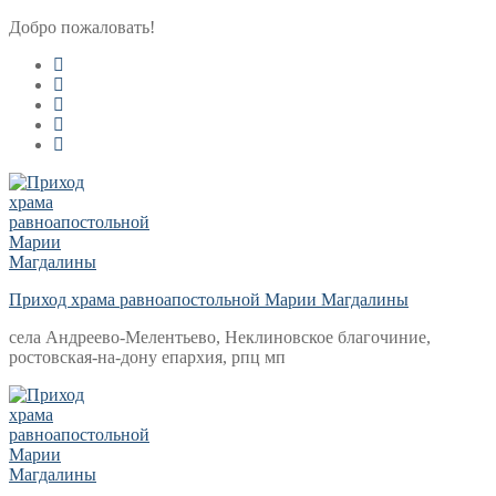
Перейти
Меню
Закрыть
Добро пожаловать!
к
содержимому
Приход храма равноапостольной Марии Магдалины
села Андреево-Мелентьево, Неклиновское благочиние,
ростовская-на-дону епархия, рпц мп