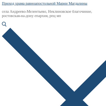
Приход храма равноапостольной Марии Магдалины
села Андреево-Мелентьево, Неклиновское благочиние,
ростовская-на-дону епархия, рпц мп