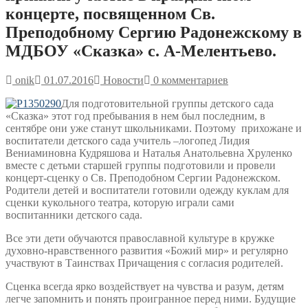
концерте, посвященном Св.
Преподобному Сергию Радонежскому в
МДБОУ «Сказка» с. А-Мелентьево.
onik
01.07.2016
Новости
0 комментариев
Для подготовительной группы детского сада
«Сказка» этот год пребывания в нем был последним, в
сентябре они уже станут школьниками. Поэтому прихожане и
воспитатели детского сада учитель –логопед Лидия
Вениаминовна Кудряшова и Наталья Анатольевна Хруленко
вместе с детьми старшей группы подготовили и провели
концерт-сценку о Св. Преподобном Сергии Радонежском.
Родители детей и воспитатели готовили одежду куклам для
сценки кукольного театра, которую играли сами
воспитанники детского сада.
Все эти дети обучаются православной культуре в кружке
духовно-нравственного развития «Божий мир» и регулярно
участвуют в Таинствах Причащения с согласия родителей.
Сценка всегда ярко воздействует на чувства и разум, детям
легче запомнить и понять проигранное перед ними. Будущие