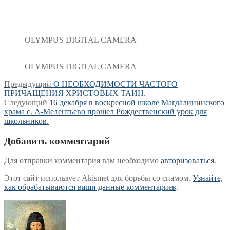
OLYMPUS DIGITAL CAMERA
OLYMPUS DIGITAL CAMERA
Навигация
Предыдущая
Предыдущий
О НЕОБХОДИМОСТИ ЧАСТОГО
запись:
ПРИЧАЩЕНИЯ ХРИСТОВЫХ ТАИН.
по
Следующая
Следующий
16 декабря в воскресной школе Магдалининского
записям
запись:
храма с. А-Мелентьево прошел Рождественский урок для
школьников.
Добавить комментарий
Для отправки комментария вам необходимо
авторизоваться
.
Этот сайт использует Akismet для борьбы со спамом.
Узнайте,
как обрабатываются ваши данные комментариев
.