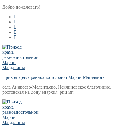
Перейти
Меню
Закрыть
Добро пожаловать!
к
содержимому
Приход храма равноапостольной Марии Магдалины
села Андреево-Мелентьево, Неклиновское благочиние,
ростовская-на-дону епархия, рпц мп