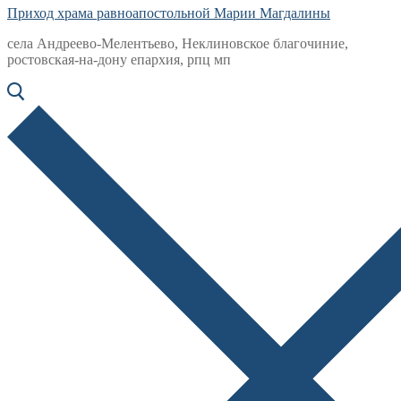
Приход храма равноапостольной Марии Магдалины
села Андреево-Мелентьево, Неклиновское благочиние,
ростовская-на-дону епархия, рпц мп