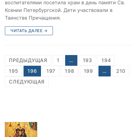
воспитателями посетила храм в день памяти Св.
Ксении Петербургской. Дети участвовали в
Таинстве Причащения.
ЧИТАТЬ ДАЛЕЕ →
Пагинация
ПРЕДЫДУЩАЯ
1
…
193
194
записей
195
196
197
198
199
…
210
СЛЕДУЮЩАЯ