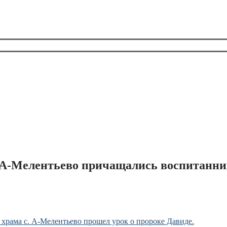
 А-Мелентьево причащались воспитанник
 храма с. А-Мелентьево прошел урок о пророке Давиде.