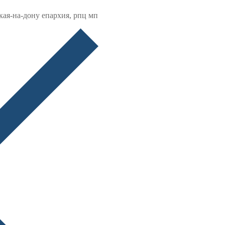
кая-на-дону епархия, рпц мп