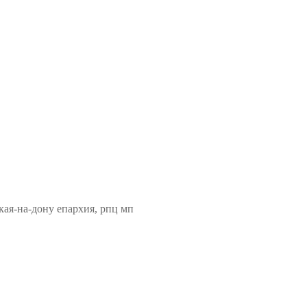
кая-на-дону епархия, рпц мп