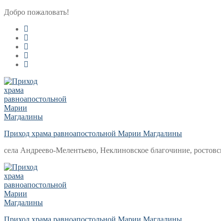
Перейти
Меню
Закрыть
Добро пожаловать!
к
содержимому
Приход храма равноапостольной Марии Магдалины
села Андреево-Мелентьево, Неклиновское благочиние, ростовс
Приход храма равноапостольной Марии Магдалины