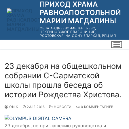
ПРИХОД ХРАМА
Перейти
к
РАВНОАПОСТОЛЬНОЙ
содержимому
МАРИИ МАГДАЛИНЫ
СЕЛА АНДРЕЕВО-МЕЛЕНТЬЕВО,
НЕКЛИНОВСКОЕ БЛАГОЧИНИЕ,
РОСТОВСКАЯ-НА-ДОНУ ЕПАРХИЯ, РПЦ МП
23 декабря на общешкольном
собрании С-Сарматской
школы прошла беседа об
истории Рождества Христова.
ONIK
23.12.2016
НОВОСТИ
0 КОММЕНТАРИЕВ
23 декабря, по приглашению руководства и