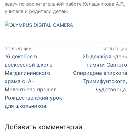
завуч по воспитательной работе Калашникова А.Р.,
учителя и родители детей.
Навигация
ПРЕДЫДУЩИЙ
СЛЕДУЮЩИЙ
по
Предыдущая
Следующая
16 декабря в
25 декабря -день
запись:
запись:
записям
воскресной школе
памяти Святого
Магдалининского
Спиридона епископа
храма с. А-
Тримифунтского,
Мелентьево прошел
чудотворца.
Рождественский урок
для школьников.
Добавить комментарий