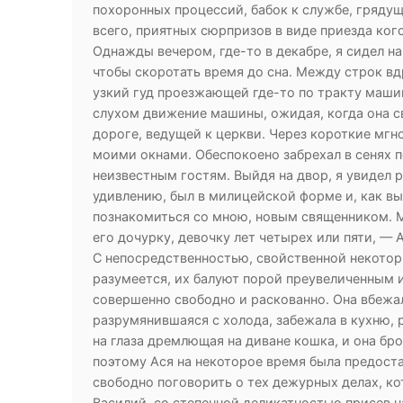
похоронных процессий, бабок к службе, грядущ
всего, приятных сюрпризов в виде приезда ког
Однажды вечером, где-то в декабре, я сидел на
чтобы скоротать время до сна. Между строк в
узкий гуд проезжающей где-то по тракту машин
слухом движение машины, ожидая, когда она св
дороге, ведущей к церкви. Через короткие мг
моими окнами. Обеспокоено забрехал в сенях пе
неизвестным гостям. Выйдя на двор, я увидел 
удивлению, был в милицейской форме и, как вы
познакомиться со мною, новым священником. М
его дочурку, девочку лет четырех или пяти, — 
С непосредственностью, свойственной некото
разумеется, их балуют порой преувеличенным 
совершенно свободно и раскованно. Она вбежал
разрумянившаяся с холода, забежала в кухню, р
на глаза дремлющая на диване кошка, и она бро
поэтому Ася на некоторое время была предоста
свободно поговорить о тех дежурных делах, ко
Василий, со степенной деликатностью присев на