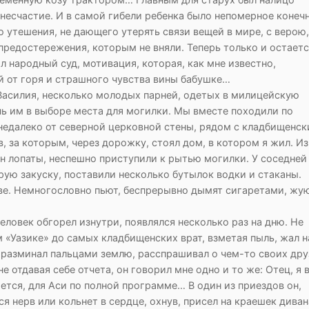
несчастие. И в самой гибели ребенка было непомерное конеч
о утешения, не дающего утерять связи вещей в мире, с верою
предостережения, которым не вняли. Теперь только и остаетс
л народный суд, мотивация, которая, как мне известно,
й от горя и страшного чувства вины бабушке…
Василия, несколько молодых парней, одетых в милицейскую
чь им в выборе места для могилки. Мы вместе походили по
недалеко от северной церковной стены, рядом с кладбищенс
 за которым, через дорожку, стоял дом, в котором я жил. Из
н лопаты, неспешно приступили к рытью могилки. У соседней
рую закуску, поставили несколько бутылок водки и стаканы.
аве. Немногословно пьют, беспрерывно дымят сигаретами, жу
еловек обгорел изнутри, появлялся несколько раз на дню. Не
м «Уазике» до самых кладбищенских врат, взметая пыль, жал н
, разминал пальцами землю, расспрашивал о чем-то своих дру
не отдавая себе отчета, он говорил мне одно и то же: Отец, я 
ается, для Аси по полной программе… В один из приездов он,
 нерв или кольнет в сердце, охнув, присел на краешек диван