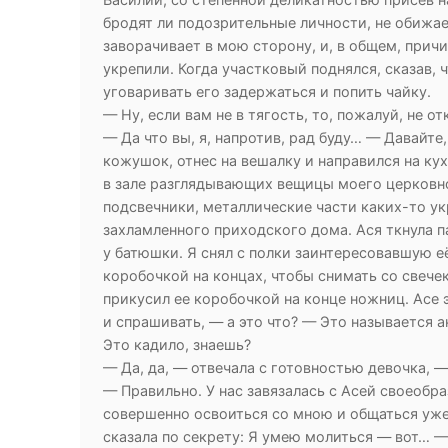
бродят ли подозрительные личности, не обижае
заворачивает в мою сторону, и, в общем, причи
укрепили. Когда участковый поднялся, сказав, 
уговаривать его задержаться и попить чайку.
— Ну, если вам не в тягость, то, пожалуй, не о
— Да что вы, я, напротив, рад буду… — Давайте
кожушок, отнес на вешалку и направился на кух
в зале разглядывающих вещицы моего церковно
подсвечники, металлические части каких-то укр
захламленного приходского дома. Ася ткнула п
у батюшки. Я снял с полки заинтересовавшую е
коробочкой на концах, чтобы снимать со свечек
прикусил ее коробочкой на конце ножниц. Асе 
и спрашивать, — а это что? — Это называется а
Это кадило, знаешь?
— Да, да, — отвечала с готовностью девочка, 
— Правильно. У нас завязалась с Асей своеобра
совершенно освоиться со мною и общаться уже 
сказала по секрету: Я умею молиться — вот… —