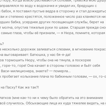
ю пору, когда вовсю распеваются соловьи, тревожа мою душу
аправлялся по воду к водокачке и увидел их, бредущих с
 бабок, я поставил пустые ведра в сторонку и стал дожидать
кви и степенно крестятся, положенное число раз кланяются ни
шедших бабка, усерднее других посещающая службы, берет на
ят молча, опустив тяжелые руки по швам. Старшая прежде сно
 самые глаза, чтобы её признали, — я Нюра, помните, которая
сь?
в несколько дорожек заливаться слезами, в мгновение покрас
а выговаривает: Батюшка, у нас бя-я-да!
тов тормошить Нюру, чтобы она не тянула, а поскорее
 горе-то, горе! Она качает в стороны головою и бьёт себя
а Васи-милиционера, знаете? — померла…
к пробегает колыхание плача по бабкиным головам, — ох, го-
на Пасху? Как же так?!
атков (мне как-то ни к чему было обратить на это внимание
 всё случилось. Обсыхающие лица их куда тяжелее видеть, на 