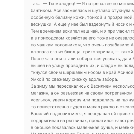
так… — Ты молодец! — Я потрепал ее по мягки
бантиком. Ася засмеялась и шутливо стукнула 
особенную белизну кожи, тонкой и прозрачной
веснушки. А еще у нее был вздернутый носик и 
Тем временем вскипел наш чай, и я пригласил г
а в приходском хозяйстве его тоже не оказало
по чашкам половником, что очень позабавило А
хлюпала его из блюдца, приговаривая, — какой
После чаю они стали собираться уезжать, да и 
вышел на улицу проводить их, и следом выполз
ткнулся своим шершавым носом в край Асиной ш
Умкой по свежему снежку вдоль забора.
За зиму мы пересекались с Василием несколько 
магазин, а он разъезжал на своем потрепанном
«сельпо», увели корову или подрались на пьяну
то приветственно гудел и махал рукою в стекло
Василий подвозил меня, я передавал ей привет
подпрыгивая на рытвинах, прокатился навстреч
в окошке показалась маленькая ручка, и мельк