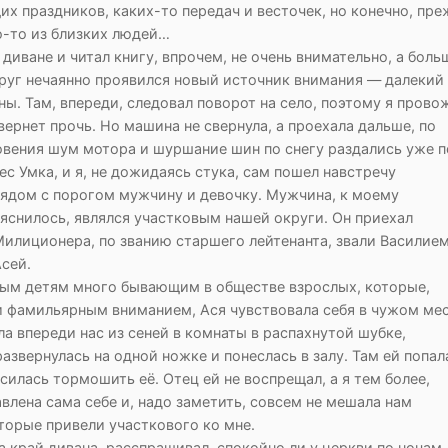
их праздников, каких-то передач и весточек, но конечно, пр
о-то из близких людей…
 диване и читал книгу, впрочем, не очень внимательно, а боль
друг нечаянно проявился новый источник внимания — далекий
ы. Там, впереди, следовал поворот на село, поэтому я прово
ернет прочь. Но машина не свернула, а проехала дальше, по
новения шум мотора и шуршание шин по снегу раздались уже 
с Умка, и я, не дожидаясь стука, сам пошел навстречу
рядом с порогом мужчину и девочку. Мужчина, к моему
яснилось, являлся участковым нашей округи. Он приехал
илиционера, по званию старшего лейтенанта, звали Василием
Асей.
рым детям много бывающим в обществе взрослых, которые,
и фамильярным вниманием, Ася чувствовала себя в чужом ме
а впереди нас из сеней в комнаты в распахнутой шубке,
азвернулась на одной ножке и понеслась в залу. Там ей попал
силась тормошить её. Отец ей не воспрещал, а я тем более,
влена сама себе и, надо заметить, совсем не мешала нам
торые привели участкового ко мне.
 край дивана, расспрашивал, спокойно ли у церкви по ночам,