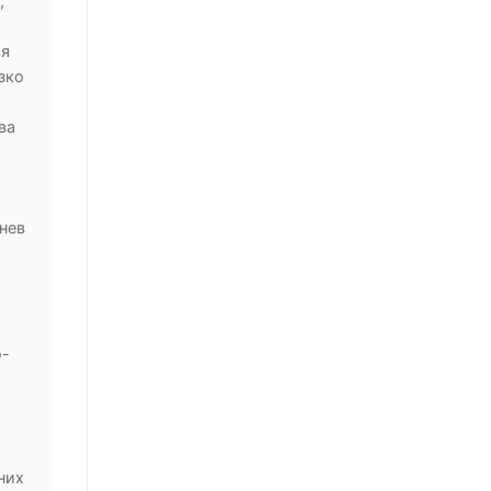
,
ся
зко
ва
нев
о-
них