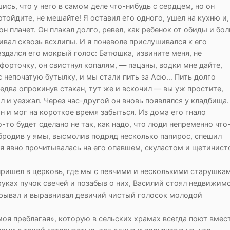
ись, что у него в самом деле что-нибудь с сердцем, но он
тойдите, не мешайте! Я оставил его одного, ушел на кухню и,
н плачет. Он плакал долго, ревел, как ребенок от обиды и бол
ивал сквозь всхлипы. И я поневоле прислушивался к его
здался его мокрый голос: Батюшка, извините меня, не
форточку, он свистнул копалям, — пацаны, водки мне дайте,
 непочатую бутылку, и мы стали пить за Асю… Пить долго
, едва опрокинув стакан, тут же и вскочил — вы уж простите,
л и уезжал. Через час-другой он вновь появлялся у кладбища.
 и мог на короткое время забыться. Из дома его гнало
о-то будет сделано не так, как надо, что люди непременно что
обродив у ямы, высмолив подряд несколько папирос, спешил
я явно прочитывалась на его опавшем, скуластом и щетинис
н пришел в церковь, где мы с певчими и несколькими старушка
уках пучок свечей и позабыв о них, Василий стоял недвижимо
крывал и выравнивал девичий чистый голосок молодой
оя преблагая», которую в сельских храмах всегда поют вмес