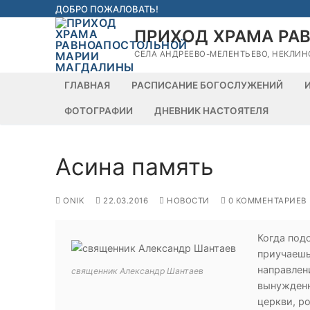
Перейти
ДОБРО ПОЖАЛОВАТЬ!
к
ПРИХОД ХРАМА РА
содержимому
СЕЛА АНДРЕЕВО-МЕЛЕНТЬЕВО, НЕКЛИН
ГЛАВНАЯ
РАСПИСАНИЕ БОГОСЛУЖЕНИЙ
ФОТОГРАФИИ
ДНЕВНИК НАСТОЯТЕЛЯ
Асина память
ONIK
22.03.2016
НОВОСТИ
0 КОММЕНТАРИЕВ
Когда под
приучаешь
направлен
священник Александр Шантаев
вынужденн
церкви, р