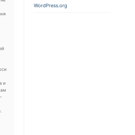
WordPress.org
еня
ей
оси
а и
там
—
.