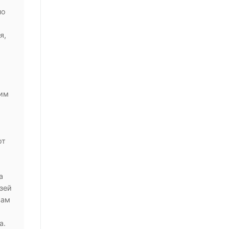
но
,
я,
ким
ют
а
зей
вам
а.