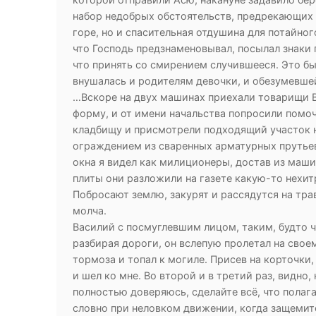
набор недобрых обстоятельств, предрекающих 
горе, но и спасительная отдушина для потайног
что Господь предзнаменовывал, посылал знаки 
что принять со смирением случившееся. Это бы
внушалась и родителям девочки, и обезумевше
…Вскоре на двух машинах приехали товарищи 
форму, и от имени начальства попросили помо
кладбищу и присмотрели подходящий участок 
ограждением из сваренных арматурных прутьев,
окна я видел как милиционеры, достав из маши
плиты они разложили на газете какую-то нехит
Побросают землю, закурят и рассядутся на тр
молча.
Василий с посмуглевшим лицом, таким, будто ч
разбирая дороги, он вслепую пролетал на свое
тормоза и топал к могиле. Присев на корточки
и шел ко мне. Во второй и в третий раз, видно, 
полностью доверяюсь, сделайте всё, что полаг
словно при неловком движении, когда защемится