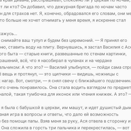
т ли кто? Он добавил, что дежурная бригада по ночам часто
н для страхов нет. Я, конечно, обрадовался его словам, они м
что больше не хочет отнимать у меня время, я искренне стал
ткажусь…
, снимайте ваш тулуп и будем без церемоний. — Я принял его
ню, ставить воду на плиту. Вернувшись, я застал Василия с Ас
го быта — старые книги, развешанные по стенам картинки,
ашений, всё, что я насобирал в чуланах и на чердаке
альчиком: А что это? — Василий улыбнулся, — пойди сама спр
ё вещь и протянул, — это щипчики — видишь, ножницы с
 нагар. Вот, смотри, — я снял свечу с ближайшего подсвечник
это очень понравилось. Она стала водить взглядом по предме
налой, такая тумбочка для иконок или чтения книжек. А это? 
— я была с бабушкой в церкви, им машут, и идет душистый дым
зная игра в вопросы и ответы, что дало ей возможность
без помощи папы. Взяв меня за руку, Ася отвела в сторонку и
 Она сложила в горсть три пальчика и перекрестилась, — вот