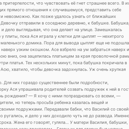
 притерпелости, что чувствовать её гнет страшнее всего. В и
их прямого отношения к случившемуся, представить себе
и невозможно. Как позже удалось узнать от ближайших
. Девочку отправили в соседнюю деревню, к бабушке. Бабушка
 и дело выглядывая, что она делает на улице. Замешкалась
 у плиты, пока Ася играла у клетки для цыплят — нехитрого
 маленького домика. Пора для вывода цыплят еще не подошла
 наверх узким окошком. Асе взбрело на ум забраться наверх 
вою вниз, она зацепилась платьицем за края проволочной рам
утри платья. Тех нескольких минут, пока бабушка покричала в
 Асю, хватило, чтобы девочка задохнулась. Уж очень хрупкая
то. Для них гораздо существеннее были подробности,
рку Ася упрашивала родителей созвать подружек к ней в гос
ень рождения? — Я хочу с ними попраздновать со всеми, —
ители, но теперь просьба ребенка казалась вещей и
своими подружками. Передавали бабки, что Василий со своей
 ругались, и дело у них доходило чуть не до развода. Именн
рока. Жена его говорят, гуляла… У матери Василия, бабушки,
ременную козу трактором… Главным для старух был налицо