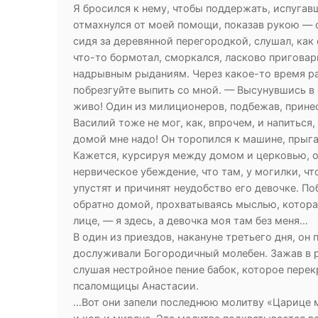
Я бросился к нему, чтобы поддержать, испугавш
отмахнулся от моей помощи, показав рукою — о
сидя за деревянной перегородкой, слушал, как о
что-то бормотал, сморкался, ласково приговар
надрывным рыданиям. Через какое-то время ра
побрезгуйте выпить со мной. — Высунувшись в 
живо! Один из милиционеров, подбежав, принес
Василий тоже не мог, как, впрочем, и напиться
домой мне надо! Он торопился к машине, прыга
Кажется, курсируя между домом и церковью, он
нервическое убеждение, что там, у могилки, чт
упустят и причинят неудобство его девочке. П
обратно домой, прохватываясь мыслью, котора
лице, — я здесь, а девочка моя там без меня…
В один из приездов, накануне третьего дня, о
дослуживали Богородичный молебен. Зажав в р
слушая нестройное пение бабок, которое пере
псаломщицы Анастасии.
…Вот они запели последнюю молитву «Царице м