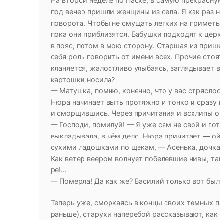
На второй неделе по Пасхе, в самую прекрасну
под вечер пришли женщины из села. Я как раз н
поворота. Чтобы не смущать легких на приметы
пока они приблизятся. Бабушки подходят к цер
в пояс, потом в мою сторону. Старшая из при
себя роль говорить от имени всех. Прочие сто
кланяется, жалостливо улыбаясь, заглядывает в
картошки носила?
— Матушка, помню, конечно, что у вас стрясло
Нюра начинает выть протяжно и тонко и сразу 
и сморщившись. Через причитания и всхлипы он
— Господи, помилуй! — Я уже сам не свой и го
выкладывала, в чём дело. Нюра причитает — ой,
сухими ладошками по щекам, — Асенька, дочк
Как ветер веером волнует побелевшие нивы, та
ре!…
— Померла! Да как же? Василий только вот был 
Теперь уже, сморкаясь в концы своих темных пл
раньше), старухи наперебой рассказывают, как