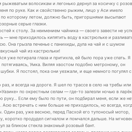
м рыжеватым волосикам и легонько дернул за косичку с розо
меня по руке. Как и свойственно рыжим, лицо у Аси имело
, по которому летом, должно быть, пригоршнями высыпают
озорные серые глазки.
остей к столу. За неимением чайника — своего завести не усп
сь — мне приходилось кипятить воду в кастрюльке и разливат
сю. Она грызла печенье с панихиды, дула на чай и с шумом
 вкусный чай из кастрюльки!
Ася уже потирала глаза и притихла, ей было пора уже спать. Я
, потягиваясь, Умка. Виляя хвостом подобно метроному, он
убки. Я постоял, пока они уезжали, и еще немного погулял с
раз, и всегда на дороге. Я шел по трассе в село на требы или
 «Уазике» по окрестным селам — где-то залезли ночью в ларё
ю руку… Если ему было по пути, он подбирал меня, если же не
. Асю встречать с ним больше не приходилось, но всегда, ког
ы. Один раз, уже весною, перед Пасхой его тупоносый мотор,
у, коротко продудел сигналом и помчался дальше. На мгнове
нул за бликом стекла знакомый розовый бант.