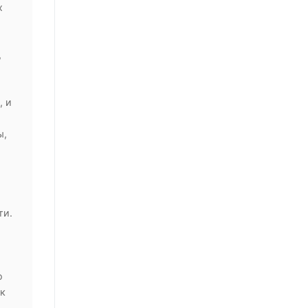
х
,
, и
и
ы,
ти.
о
 к