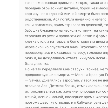
такая ожестевшая привычка к горю, такая стена
передаче отрывочных деталей, порой не имеющ
картину неожиданной Асиной смерти было почт
родственников, Ася погибла нечаянно и нелепо
как и положено, присматривала за девочкой, то
бабушка буквально на несколько минут на кухне
строения из реек и проволочной сетки в форме
клетка стояла на торце, в бок открытым дном и
через окошко спуститься вниз. Опускаясь голо
перевернулась и оказалась на весу, головою вн
окно и, не дождавшись ответа, кинулась искать
была девочка.
Но не так передавали мне старухи, точнее, не 
предшествующие смерти. — Мол, на Красную Гo
— Зачем, удивлялись взрослые, у тебя же не д
отвечала Ася. Детская блажь, отмахивались род
истолковывалась как желание попрощаться со 
женой, Асиной мамой, последнее время жестоко
поэтому девочку отправили к бабушке, раньше с
которой отправили Асю, накануне задавило бе