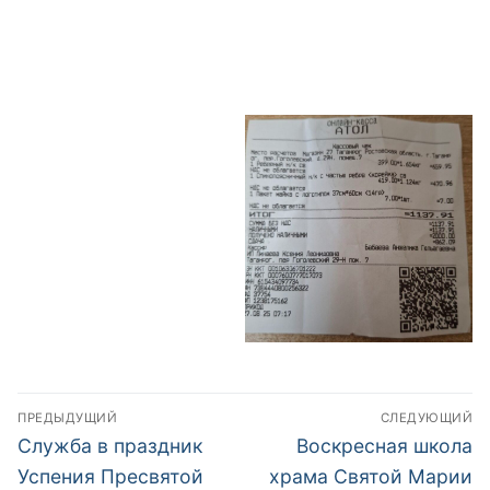
Навигация
ПРЕДЫДУЩИЙ
СЛЕДУЮЩИЙ
по
Предыдущая
Следующая
Служба в праздник
Воскресная школа
запись:
запись:
записям
Успения Пресвятой
храма Святой Марии