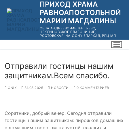
ПРИХОД ХРАМА
Перейти
к
РАВНОАПОСТОЛЬНОЙ
содержимому
МАРИИ МАГДАЛИНЫ
СЕЛА АНДРЕЕВО-МЕЛЕНТЬЕВО,
НЕКЛИНОВСКОЕ БЛАГОЧИНИЕ,
РОСТОВСКАЯ-НА-ДОНУ ЕПАРХИЯ, РПЦ МП
Отправили гостинцы нашим
защитникам.Всем спасибо.
ONIK
31.08.2025
НОВОСТИ
0 КОММЕНТАРИЕВ
Соратники, добрый вечер. Сегодня отправили
гостинцы нашим защитникам: пирожков домашних
с домашним творогом, капустой, сладких и