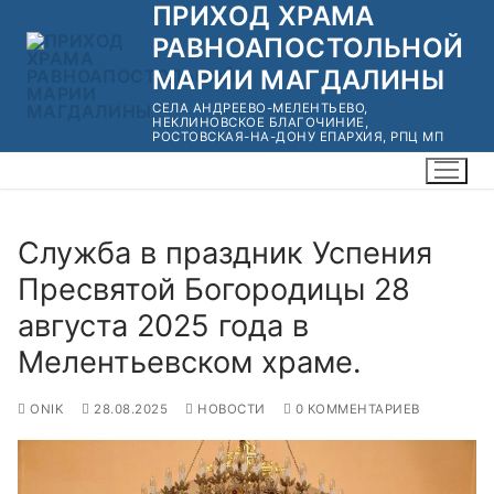
ПРИХОД ХРАМА
Перейти
к
РАВНОАПОСТОЛЬНОЙ
содержимому
МАРИИ МАГДАЛИНЫ
СЕЛА АНДРЕЕВО-МЕЛЕНТЬЕВО,
НЕКЛИНОВСКОЕ БЛАГОЧИНИЕ,
РОСТОВСКАЯ-НА-ДОНУ ЕПАРХИЯ, РПЦ МП
Служба в праздник Успения
Пресвятой Богородицы 28
августа 2025 года в
Мелентьевском храме.
ONIK
28.08.2025
НОВОСТИ
0 КОММЕНТАРИЕВ