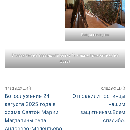
Вчера вечером
Вторая смена завершила сетку (4 наших прихожанки на
фото)
Навигация
ПРЕДЫДУЩИЙ
СЛЕДУЮЩИЙ
по
Предыдущая
Следующая
Богослужение 24
Отправили гостинцы
запись:
запись:
записям
августа 2025 года в
нашим
храме Святой Марии
защитникам.Всем
Магдалины села
спасибо.
Андреево-Мелентьево.