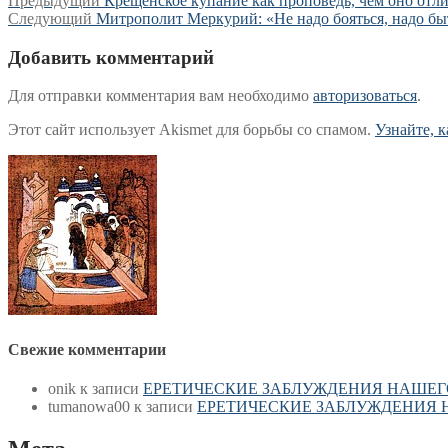
Навигация
Предыдущий
Крещенское купание как проповедь, чем оно отли
Следующая
запись:
Следующий
Митрополит Меркурий: «Не надо бояться, надо б
по
запись:
записям
Добавить комментарий
Для отправки комментария вам необходимо
авторизоваться
.
Этот сайт использует Akismet для борьбы со спамом.
Узнайте, 
Свежие комментарии
onik
к записи
ЕРЕТИЧЕСКИЕ ЗАБЛУЖДЕНИЯ НАШЕГ
tumanowa00
к записи
ЕРЕТИЧЕСКИЕ ЗАБЛУЖДЕНИЯ 