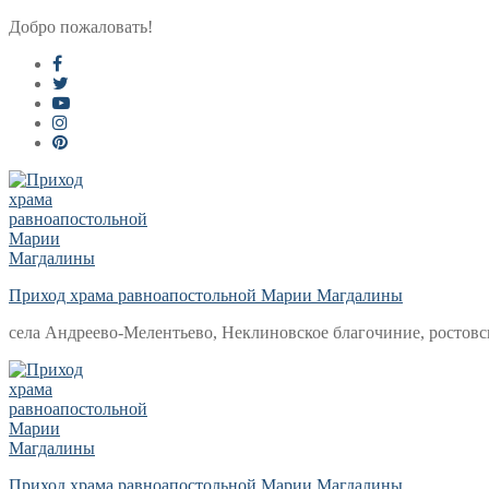
Перейти
Меню
Закрыть
Добро пожаловать!
к
содержимому
Приход храма равноапостольной Марии Магдалины
села Андреево-Мелентьево, Неклиновское благочиние, ростовс
Приход храма равноапостольной Марии Магдалины