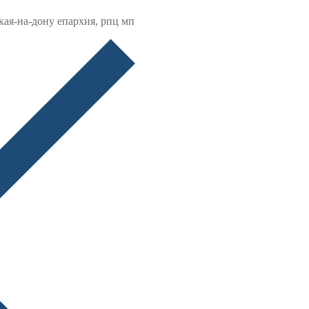
кая-на-дону епархия, рпц мп