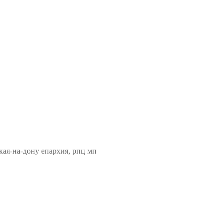
кая-на-дону епархия, рпц мп