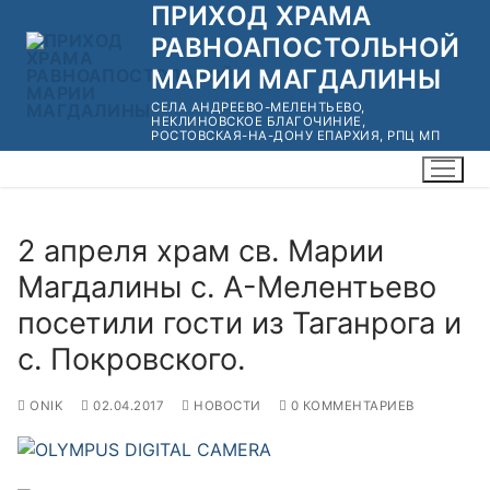
ПРИХОД ХРАМА
Перейти
к
РАВНОАПОСТОЛЬНОЙ
содержимому
МАРИИ МАГДАЛИНЫ
СЕЛА АНДРЕЕВО-МЕЛЕНТЬЕВО,
НЕКЛИНОВСКОЕ БЛАГОЧИНИЕ,
РОСТОВСКАЯ-НА-ДОНУ ЕПАРХИЯ, РПЦ МП
2 апреля храм св. Марии
Магдалины с. А-Мелентьево
посетили гости из Таганрога и
с. Покровского.
ONIK
02.04.2017
НОВОСТИ
0 КОММЕНТАРИЕВ