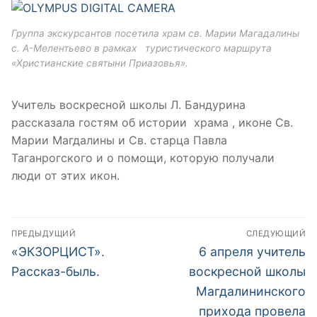
Группа экскурсантов посетила храм св. Марии Магадалины
с. А-Мелентьево в рамках туристического маршрута
«Христианские святыни Приазовья».
Учитель воскресной школы Л. Бандурина
рассказала гостям об истории храма , иконе Св.
Марии Магдалины и Св. старца Павла
Таганрогского и о помощи, которую получали
люди от этих икон.
Навигация
ПРЕДЫДУЩИЙ
СЛЕДУЮЩИЙ
по
Предыдущая
Следующая
«ЭКЗОРЦИСТ».
6 апреля учитель
запись:
запись:
записям
Рассказ-быль.
воскресной школы
Магдалининского
прихода провела