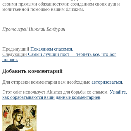
своими прямыми обязанностями: созиданием своих душ и
молитвенной помощью нашим близким.
Протоиерей Николай Бандурин
Навигация
Предыдущая
Предыдущий
Покаянием спасемся.
Следующая
запись:
Следующий
Самый лучший пост — терпеть все, что Бог
по
запись:
пошлет.
записям
Добавить комментарий
Для отправки комментария вам необходимо
авторизоваться
.
Этот сайт использует Akismet для борьбы со спамом.
Узнайте,
как обрабатываются ваши данные комментариев
.