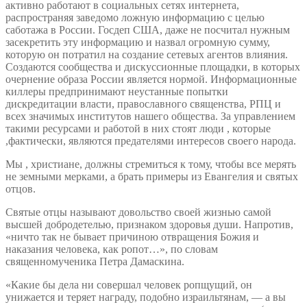
активно работают в социальных сетях интернета,
распространяя заведомо ложную информацию с целью
саботажа в России. Госдеп США, даже не посчитал нужным
засекретить эту информацию и назвал огромную сумму,
которую он потратил на создание сетевых агентов влияния.
Создаются сообщества и дискуссионные площадки, в которых
очернение образа России является нормой. Информационные
киллеры предпринимают неустанные попытки
дискредитации власти, православного священства, РПЦ и
всех значимых институтов нашего общества. За управлением
такими ресурсами и работой в них стоят люди , которые
,фактически, являются предателями интересов своего народа.
Мы , христиане, должны стремиться к тому, чтобы все мерять
не земными мерками, а брать примеры из Евангелия и святых
отцов.
Святые отцы называют довольство своей жизнью самой
высшей добродетелью, признаком здоровья души. Напротив,
«ничто так не бывает причиною отвращения Божия и
наказания человека, как ропот…», по словам
священномученика Петра Дамаскина.
«Какие бы дела ни совершал человек ропщущий, он
унижается и теряет награду, подобно израильтянам, — а вы