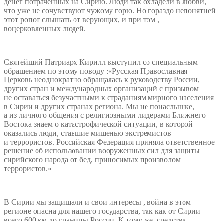
денег потраченных на Сирию. Люди так охладели в любви,
что уже не сочувствуют чужому горю. Но гораздо непонятней
этот ропот слышать от верующих, и при том ,
воцерковленных людей.
Святейший Патриарх Кирилл выступил со специальным
обращением по этому поводу :«Русская Православная
Церковь неоднократно обращалась к руководству России,
других стран и международных организаций с призывом
не оставаться безучастными к страданиям мирного населения
в Сирии и других странах региона. Мы не понаслышке,
а из личного общения с религиозными лидерами Ближнего
Востока знаем о катастрофической ситуации, в которой
оказались люди, ставшие мишенью экстремистов
и террористов. Российская Федерация приняла ответственное
решение об использовании вооруженных сил для защиты
сирийского народа от бед, приносимых произволом
террористов.»
В Сирии мы защищали и свои интересы , война в этом
регионе опасна для нашего государства, так как от Сирии
всего 600 км до границы России. К тому же, средства