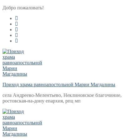
Перейти
Меню
Закрыть
Добро пожаловать!
к
содержимому
Приход храма равноапостольной Марии Магдалины
села Андреево-Мелентьево, Неклиновское благочиние,
ростовская-на-дону епархия, рпц мп