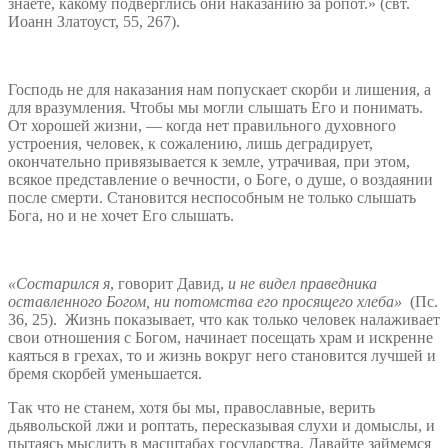
знаете, какому подверглись они наказанию за ропот.» (свт.
Иоанн Златоуст, 55, 267).
Господь не для наказания нам попускает скорби и лишения, а
для вразумления. Чтобы мы могли слышать Его и понимать.
От хорошей жизни, — когда нет правильного духовного
устроения, человек, к сожалению, лишь деградирует,
окончательно привязывается к земле, утрачивая, при этом,
всякое представление о вечности, о Боге, о душе, о воздаянии
после смерти. Становится неспособным не только слышать
Бога, но и не хочет Его слышать.
«Состарился я
, говорит Давид,
и не видел праведника
оставленного Богом, ни потомства его просящего хлеба»
(Пс.
36, 25). Жизнь показывает, что как только человек налаживает
свои отношения с Богом, начинает посещать храм и искренне
каяться в грехах, то и жизнь вокруг него становится лучшей и
бремя скорбей уменьшается.
Так что не станем, хотя бы мы, православные, верить
дьявольской лжи и роптать, пересказывая слухи и домыслы, и
пытаясь мыслить в масштабах государства. Давайте займемся