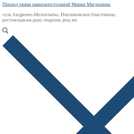
Приход храма равноапостольной Марии Магдалины
села Андреево-Мелентьево, Неклиновское благочиние,
ростовская-на-дону епархия, рпц мп