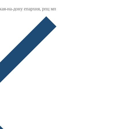
кая-на-дону епархия, рпц мп