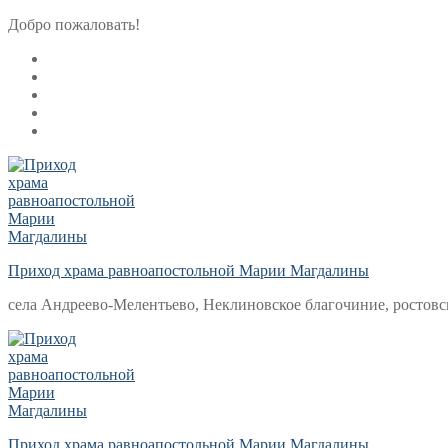
Перейти
Меню
Закрыть
Добро пожаловать!
к
содержимому
Приход храма равноапостольной Марии Магдалины
села Андреево-Мелентьево, Неклиновское благочиние, ростовс
Приход храма равноапостольной Марии Магдалины