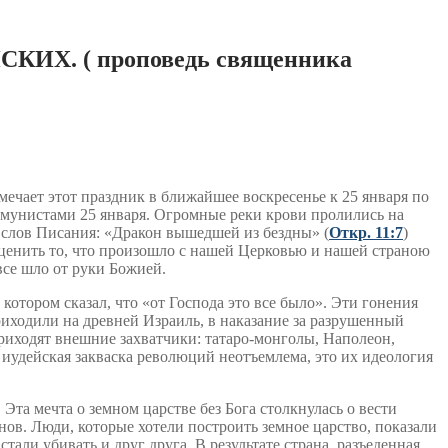
. ( проповедь священника
ечает этот праздник в ближайшее воскресенье к 25 января по
мунистами 25 января. Огромные реки крови пролились на
о слов Писания: «Дракон вышедшей из бездны» (
Откр. 11:7
)
 оценить то, что произошло с нашей Церковью и нашей страною
все шло от руки Божией.
отором сказал, что «от Господа это все было». Эти гонения
риходили на древней Израиль, в наказание за разрушенный
приходят внешние захватчики: татаро-монголы, Наполеон,
 иудейская закваска революций неотъемлема, это их идеология
та мечта о земном царстве без Бога столкнулась о вести
нов. Люди, которые хотели построить земное царство, показали
стали убивать и друг друга. В результате страна, разъеденная