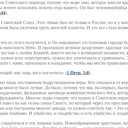
ии Советского периода, потому что море лжи, которое внесли кра
ы хотите исполнять похоти отца вашего. Он был человекоубийца о
:44
).
 Советский Союз. Этот обман был не только в России, но и у жит
оном была увлечена треть жителей планеты. И это все стало во
то из этого получится, и Он наказывает отступников гораздо бо
ам наполнить Небо. И произошло великое разделение: красные з
естью о любви Божией, вместо вести о всемирной ненависти, а 
нужно всех перестрелять, нужно все уничтожать и уравнивать. Э
шло с нами, произошло в назидание, чтобы мы могли правильно о
ающий лев, ища, кого поглотить» (
1 Петр. 5:8
).
о лишь постоянным бодрствованием веры. Кто отказался от верно
огда многое было лучше. Да было, потому что мы, во-первых, был
поддельные, фальшивые заповеди коммунистического бога, которы
о фундамента. Многие люди говорят, что нужно в Советском перио
навел на нас огонь гнева Своего, но который через это прослав
на или построены многие заводы, то нужно ответить так: «Это с
ми бомбами. И убийство, и злодейство и есть убийство и злодейс
е совратиться в эти ложные идеи. Новообращенные христиане, ко