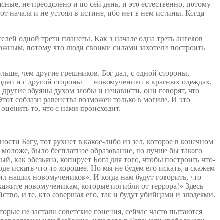
сные, не преодолено и по сей день, и это естественно, потому
т начала и не устоял в истине, ибо нет в нем истины. Когда
елей одной трети планеты. Как в начале одна треть ангелов
зможным, потому что люди своими силами захотели построить
льше, чем другие грешников. Бог дал, с одной стороны,
лодеи и с другой стороны — новомученики в красных одеждах,
другие обуяны духом злобы и ненависти, они говорят, что
тот соблазн равенства возможен только в могиле. И это
ценить то, что с нами происходит.
сти Богу, тот рухнет в какое-либо из зол, которое в конечном
и моложе, было бесплатное образование, но лучше бы такого
й, как обезьяна, копирует Бога для того, чтобы построить что-
де искать что-то хорошее. Но мы не будем его искать, а скажем
ил наших новомучеников». И когда нам будут говорить, что
кажите новомученикам, которые погибли от террора!» Здесь
тво, и те, кто совершал его, так и будут убийцами и злодеями.
торые не застали советские гонения, сейчас часто пытаются