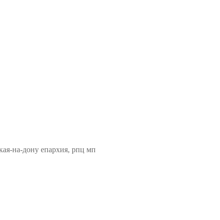
кая-на-дону епархия, рпц мп