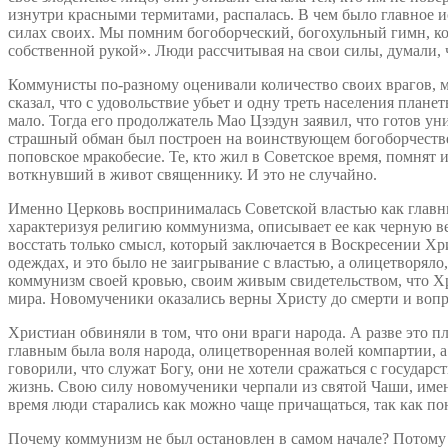
изнутри красными термитами, распалась. В чем было главное 
силах своих. Мы помним богоборческий, богохульный гимн, кот
собственной рукой». Люди рассчитывая на свои силы, думали, 
Коммунисты по-разному оценивали количество своих врагов, м
сказал, что с удовольствие убьет и одну треть населения плане
мало. Тогда его продолжатель Мао Цзэдун заявил, что готов ун
страшный обман был построен на воинствующем богоборчестве. 
поповское мракобесие. Те, кто жил в Советское время, помнят
воткнувший в живот священнику. И это не случайно.
Именно Церковь воспринималась Советской властью как главны
характеризуя религию коммунизма, описывает ее как черную ве
восстать только смысл, который заключается в Воскресении Х
одеждах, и это было не заигрывание с властью, а олицетворя
коммунизм своей кровью, своим живым свидетельством, что Хрис
мира. Новомученики оказались верны Христу до смерти и вопр
Христиан обвиняли в том, что они враги народа. А разве это
главным была воля народа, олицетворенная волей компартии, а
говорили, что служат Богу, они не хотели сражаться с государс
жизнь. Свою силу новомученики черпали из святой Чаши, имен
время люди старались как можно чаще причащаться, так как пон
Почему коммунизм не был остановлен в самом начале? Потому ч