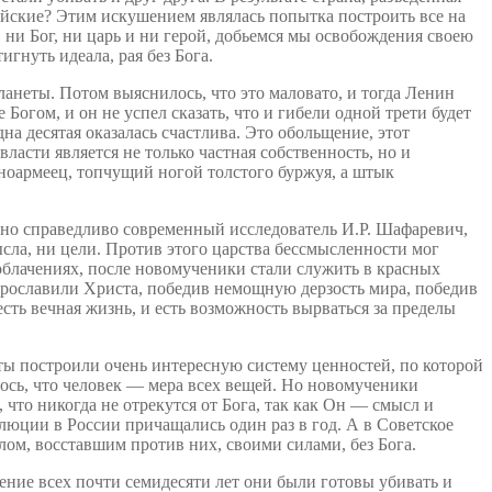
йские? Этим искушением являлась попытка построить все на
 ни Бог, ни царь и ни герой, добьемся мы освобождения своею
гнуть идеала, рая без Бога.
анеты. Потом выяснилось, что это маловато, и тогда Ленин
Богом, и он не успел сказать, что и гибели одной трети будет
на десятая оказалась счастлива. Это обольщение, этот
асти является не только частная собственность, но и
сноармеец, топчущий ногой толстого буржуя, а штык
нно справедливо современный исследователь И.Р. Шафаревич,
ысла, ни цели. Против этого царства бессмысленности мог
облачениях, после новомученики стали служить в красных
 прославили Христа, победив немощную дерзость мира, победив
сть вечная жизнь, и есть возможность вырваться за пределы
ты построили очень интересную систему ценностей, по которой
лось, что человек — мера всех вещей. Но новомученики
, что никогда не отрекутся от Бога, так как Он — смысл и
люции в России причащались один раз в год. А в Советское
олом, восставшим против них, своими силами, без Бога.
чение всех почти семидесяти лет они были готовы убивать и