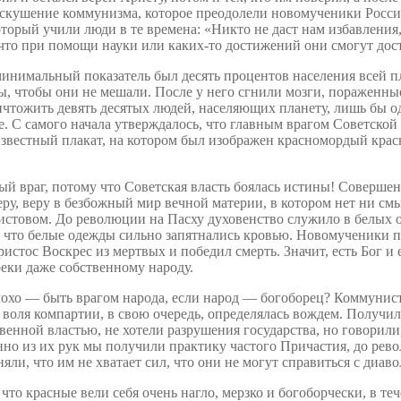
искушение коммунизма, которое преодолели новомученики Росси
орый учили люди в те времена: «Никто не даст нам избавления,
что при помощи науки или каких-то достижений они смогут дости
инимальный показатель был десять процентов населения всей пл
ты, чтобы они не мешали. После у него сгнили мозги, пораженные 
ичтожить девять десятых людей, населяющих планету, лишь бы од
С самого начала утверждалось, что главным врагом Советской вл
 известный плакат, на котором был изображен красномордый кра
й враг, потому что Советская власть боялась истины! Соверше
ру, веру в безбожный мир вечной материи, в котором нет ни см
ристовом. До революции на Пасху духовенство служило в белых 
ло, что белые одежды сильно запятнались кровью. Новомученики
тос Воскрес из мертвых и победил смерть. Значит, есть Бог и е
еки даже собственному народу.
 плохо — быть врагом народа, если народ — богоборец? Коммунис
 воля компартии, в свою очередь, определялась вождем. Получи
твенной властью, не хотели разрушения государства, но говорили
но из их рук мы получили практику частого Причастия, до рево
яли, что им не хватает сил, что они не могут справиться с диав
то красные вели себя очень нагло, мерзко и богоборчески, в те