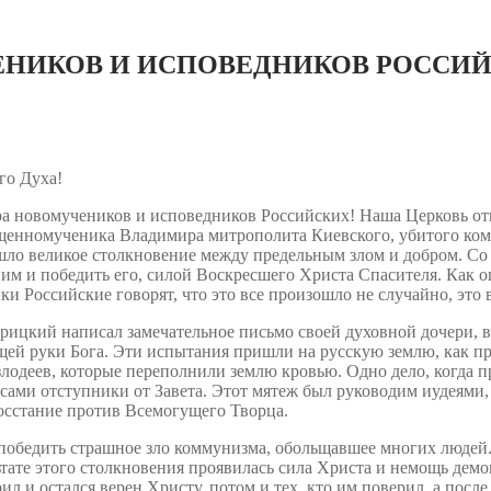
КОВ И ИСПОВЕДНИКОВ РОССИЙСКИХ
го Духа!
ра новомучеников и исповедников Российских! Наша Церковь отм
ященномученика Владимира митрополита Киевского, убитого ком
зошло великое столкновение между предельным злом и добром. С
 ним и победить его, силой Воскресшего Христа Спасителя. Как
 Российские говорят, что это все произошло не случайно, это 
цкий написал замечательное письмо своей духовной дочери, в к
ящей руки Бога. Эти испытания пришли на русскую землю, как п
 злодеев, которые переполнили землю кровью. Одно дело, когда 
 сами отступники от Завета. Этот мятеж был руководим иудеями,
осстание против Всемогущего Творца.
обедить страшное зло коммунизма, обольщавшее многих людей. Э
тате этого столкновения проявилась сила Христа и немощь демо
ил и остался верен Христу, потом и тех, кто им поверил, а после 