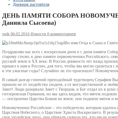
Дневник настоятеля
ДЕНЬ ПАМЯТИ СОБОРА НОВОМУЧЕНИ
Даниила Сысоева)
onik
06.02.2016
Новости
0 комментариев
Во имя Отца и Сына и Свято
Поздравляю вас всех с воскресным днем и с днем памяти Собо
старому стилю, к дню памяти первомученика Российского, св
русской земле в XX веке. В России девяносто лет назад прои
пришел к нам в Россию, для того, чтобы мы могли сразиться с
в эти ужасные годы? Случайно ли это произошло? Новомученики
В самый разгар гонений преподобный чудотворец Серафим Выри
пришли не от злодейства злодеев, а от могущественной и люб
Завет! Люди разорвали Завет с Творцом, и Бог отдал их в руки
гитлеровская Германия, но мы здесь видим, что мятеж подняли
— построение Царства Божия на земле, они подняли мятеж и в
Новомученики Российские – это победители, которым удалось п
Царствия Небесного, о Царствие Христа Воскресшего. В резуль
свое злодейское лицо, они убивали сначала тех, кто им не повер