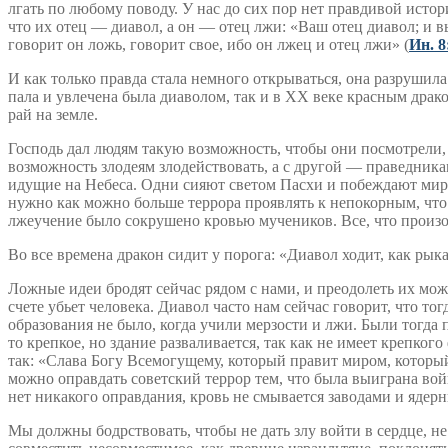
лгать по любому поводу. У нас до сих пор нет правдивой истор
что их отец — диавол, а он — отец лжи: «Ваш отец диавол; и в
говорит он ложь, говорит свое, ибо он лжец и отец лжи» (
Ин. 8
И как только правда стала немного открываться, она разрушила
пала и увлечена была диаволом, так и в XX веке красным драк
рай на земле.
Господь дал людям такую возможность, чтобы они посмотрели, ч
возможность злодеям злодействовать, а с другой — праведник
идущие на Небеса. Одни сияют светом Пасхи и побеждают мир в
нужно как можно больше террора проявлять к непокорным, что 
лжеучение было сокрушено кровью мучеников. Все, что произо
Во все времена дракон сидит у порога: «Диавол ходит, как рык
Ложные идеи бродят сейчас рядом с нами, и преодолеть их можн
счете убьет человека. Диавол часто нам сейчас говорит, что т
образования не было, когда учили мерзости и лжи. Были тогда 
то крепкое, но здание разваливается, так как не имеет крепког
так: «Слава Богу Всемогущему, который правит миром, который 
можно оправдать советский террор тем, что была выиграна вой
нет никакого оправдания, кровь не смывается заводами и ядерны
Мы должны бодрствовать, чтобы не дать злу войти в сердце, н