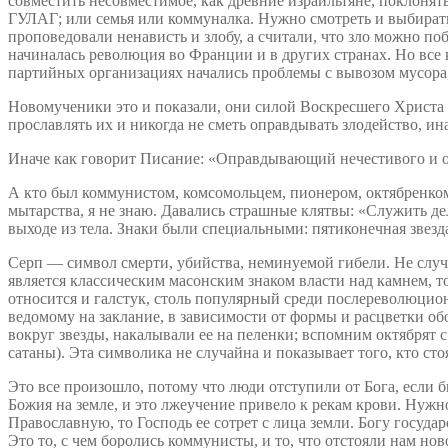
совместить несовместимое, как древние израильтяне, поклонять
ГУЛАГ; или семья или коммуналка. Нужно смотреть и выбирать,
проповедовали ненависть и злобу, а считали, что зло можно по
начиналась революция во Франции и в других странах. Но все
партийных организациях начались проблемы с вывозом мусора, 
Новомученики это и показали, они силой Воскресшего Христа п
прославлять их и никогда не сметь оправдывать злодейство, ина
Иначе как говорит Писание: «Оправдывающий нечестивого и о
А кто был коммунистом, комсомольцем, пионером, октябренком, 
мытарства, я не знаю. Давались страшные клятвы: «Служить де
выходе из тела. Знаки были специальными: пятиконечная звезда 
Серп — символ смерти, убийства, неминуемой гибели. Не случа
является классическим масонским знаком власти над камнем, т
относится и галстук, столь популярный среди послереволюцио
ведомому на заклание, в зависимости от формы и расцветки об
вокруг звезды, накалывали ее на пеленки; вспомним октябрят 
сатаны). Эта символика не случайна и показывает того, кто стоя
Это все произошло, потому что люди отступили от Бога, если 
Божия на земле, и это лжеучение привело к рекам крови. Нужно
Православную, то Господь ее сотрет с лица земли. Богу госу
Это то, с чем боролись коммунисты, и то, что отстояли нам н