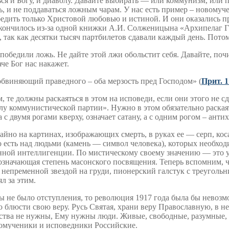
ся и Богу, и диаволу. Давайте выбирать — или коммунизм, или п
 и не поддаваться ложным чарам. У нас есть пример – новомуче
бедить только Христовой любовью и истиной. И они оказались пра
 кончилось из-за одной книжки А.И. Солженицына «Архипелаг Г
так как десятки тысяч партбилетов сдавали каждый день. Потом
обедили ложь. Не дайте этой лжи обольстит себя. Давайте, поч
че Бог нас накажет.
бвиняющий праведного – оба мерзость пред Господом» (
Прит. 1
те должны раскаяться в этом на исповеди, если они этого не сде
лу коммунистической партии». Нужно в этом обязательно раская
с двумя рогами кверху, означает сатану, а с одним рогом – антих
йно на картинах, изображающих смерть, в руках ее — серп, кос
о есть над людьми (камень — символ человека), которых необхо
нной интеллигенции. По мистическому своему значению — это уд
означающая степень масонского посвящения. Теперь вспомним, чт
с непременной звездой на груди, пионерский галстук с треуголь
л за этим.
бы не было отступления, то революция 1917 года была бы невоз
 блюсти свою веру. Русь Святая, храни веру Православную, в не
дарства не нужны, Ему нужны люди. Живые, свободные, разумные
овомученики и исповедники Российские.