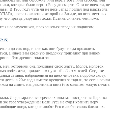
равославие; или безбожие, или вера в Бога; или свобода или
ники, которые были верны Богу до смерти. Они не воевали, не
вы. В 1968 году чуть ли не весь Запад подпал под власть зла,
УЛАГ», после появления которой на Западе, во всех местных
у что правда разрушает ложь. Истина сильнее, чем ложь.
итая новомучеников, преклоняться перед их подвигом,
7:15
).
лали до сих пор, иначе как они будут тогда проходить
ться, а иначе вам красную звездочку припаяют при вашем
риста. Это древние знаки зла.
а, меч, которыми она пожинает свою жатву. Молот, молоток
димо «обтесать», придать им нужный образ мыслей. Сюда же
авка сатаны, наброшенная на шею человека, подобно скоту,
о детей в 20-е годы вместо крещения звездили, то есть носили
ником на спине, направленным вниз (что означает малую печать
можна. Люди заразились ересью хилиазма, построения Царства
й же тебе утверждение! Если Русь не будет хранить веру
, любящие люди, которые любят Его и любят своих ближних.