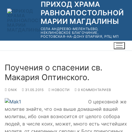
ПРИХОД ХРАМА
Перейти
к
РАВНОАПОСТОЛЬНОЙ
содержимому
МАРИИ МАГДАЛИНЫ
СЕЛА АНДРЕЕВО-МЕЛЕНТЬЕВО,
НЕКЛИНОВСКОЕ БЛАГОЧИНИЕ,
РОСТОВСКАЯ-НА-ДОНУ ЕПАРХИЯ, РПЦ МП
Поучения о спасении св.
Макария Оптинского.
ONIK
31.05.2015
НОВОСТИ
0 КОММЕНТАРИЕВ
О церковной же
молитве знайте, что она выше домашней вашей
молитвы, ибо оная возносится от целого собора
людей, в числе коих, может, много есть чистейших
молитв, от смиренных сердец к Богу приносимых,