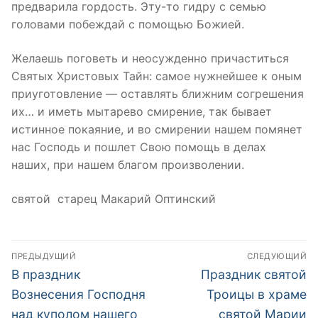
предварила гордость. Эту-то гидру с семью
головами побеждай с помощью Божией.
Желаешь поговеть и неосужденно причаститься
Святых Христовых Тайн: самое нужнейшее к оным
приуготовление — оставлять ближним согрешения
их… и иметь мытарево смирение, так бывает
истинное покаяние, и во смирении нашем помянет
нас Господь и пошлет Свою помощь в делах
наших, при нашем благом произволении.
святой старец Макарий Оптинский
Навигация
ПРЕДЫДУЩИЙ
СЛЕДУЮЩИЙ
по
Предыдущая
Следующая
В праздник
Праздник святой
запись:
запись:
записям
Вознесения Господня
Троицы в храме
над куполом нашего
святой Марии