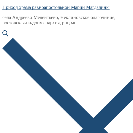
Приход храма равноапостольной Марии Магдалины
села Андреево-Мелентьево, Неклиновское благочиние,
ростовская-на-дону епархия, рпц мп