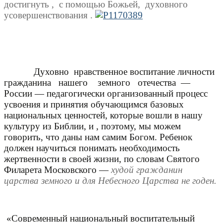
достигнуть ,
с помощью Божьей,
духовного
усовершенствования .
Д
уховн
о
нравственное воспитание личности
граждан
ина
нашего
земного
отечества
—
России — педагогически организованный процесс
усвоения и принятия обучающимся базовых
национальных ценностей
, которые вошли в нашу
культуру из Библии, и , поэтому, мы можем
говорить, что даны нам самим Богом.
Ре
бенок
должен научиться понимать необходимость
жертвенности в своей жизни, по словам Святого
Филарета Московского —
худой гражданин
царства земного и для Небесного Царства не годен.
«
Современный национальный воспитательный