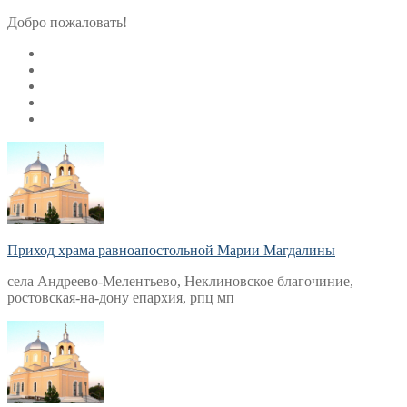
Перейти
Меню
Закрыть
Добро пожаловать!
к
содержимому
Приход храма равноапостольной Марии Магдалины
села Андреево-Мелентьево, Неклиновское благочиние,
ростовская-на-дону епархия, рпц мп