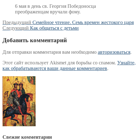
6 мая в день св. Георгия Победоносца
преображенцам вручали фому.
Навигация
Предыдущая
Предыдущий
Семейное чтение. Семь времен жестокого царя
Следующая
запись:
Следующий
Как общаться с детьми
по
запись:
записям
Добавить комментарий
Для отправки комментария вам необходимо
авторизоваться
.
Этот сайт использует Akismet для борьбы со спамом.
Узнайте,
как обрабатываются ваши данные комментариев
.
Свежие комментарии