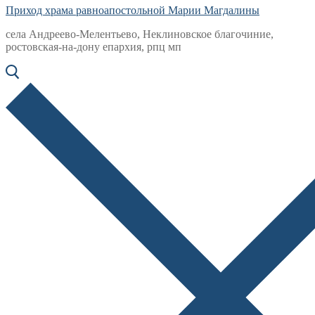
Приход храма равноапостольной Марии Магдалины
села Андреево-Мелентьево, Неклиновское благочиние,
ростовская-на-дону епархия, рпц мп