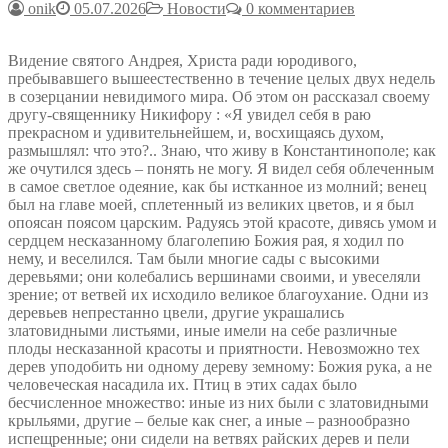
onik
05.07.2026
Новости
0 комментариев
Видение святого Андрея, Христа ради юродивого,
пребывавшего вышеестественно в течение целых двух недель
в созерцании невидимого мира. Об этом он рассказал своему
другу-священнику Никифору : «Я увидел себя в раю
прекрасном и удивительнейшем, и, восхищаясь духом,
размышлял: что это?.. Знаю, что живу в Константинополе; как
же очутился здесь – понять не могу. Я видел себя облеченным
в самое светлое одеяние, как бы истканное из молний; венец
был на главе моей, сплетенный из великих цветов, и я был
опоясан поясом царским. Радуясь этой красоте, дивясь умом и
сердцем несказанному благолепию Божия рая, я ходил по
нему, и веселился. Там были многие сады с высокими
деревьями; они колебались вершинами своими, и увеселяли
зрение; от ветвей их исходило великое благоухание. Одни из
деревьев непрестанно цвели, другие украшались
златовидными листьями, иные имели на себе различные
плоды несказанной красоты и приятности. Невозможно тех
дерев уподобить ни одному дереву земному: Божия рука, а не
человеческая насадила их. Птиц в этих садах было
бесчисленное множество: иные из них были с златовидными
крыльями, другие – белые как снег, а иные – разнообразно
испещренные; они сидели на ветвях райских дерев и пели