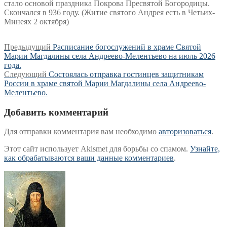
стало основой праздника Покрова Пресвятой Богородицы.
Скончался в 936 году. (Житие святого Андрея есть в Четьих-
Минеях 2 октября)
Навигация
Предыдущая
Предыдущий
Расписание богослужений в храме Святой
запись:
Марии Магдалины села Андреево-Мелентьево на июль 2026
по
года.
записям
Следующая
Следующий
Состоялась отправка гостинцев защитникам
запись:
России в храме святой Марии Магдалины села Андреево-
Мелентьево.
Добавить комментарий
Для отправки комментария вам необходимо
авторизоваться
.
Этот сайт использует Akismet для борьбы со спамом.
Узнайте,
как обрабатываются ваши данные комментариев
.