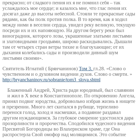
прекрасно; от сладкого пения их я не помнил себя – так
услаждалось мое сердце; и казалось мне, что глас пения их
досягал даже до высоты небесной. Стояли те прекрасные сады
рядами, как бы полк против полка. В то время, как я ходил
между ними в веселии сердца, увидел реку великую, текущую
посреди их и их напояющую. На другом берегу реки был
виноградник, которого лозы, украшенные златыми листьями
и златовидными гроздьями, широко раскидывались. Дышали
там от четырех стран ветры тихие и благоухающие; от их
дыхания колебались сады и производили дивный шум
листьями своими».
Святитель Игнатий ( Брянчанинов)
Том 3.
гл.28. «Слово о
чувственном и о духовном видении духов. Слово о смерти. »
http://bryanchaninov.ru/sobranie/tom3_slova.shtml
Блаженный Андрей, Христа ради юродивый, был славянин
и жил в Х веке в Константинополе. По откровению Ангела,
принял подвиг юродства, добровольно избрав жизнь в нищете
и презрении. Много лет скитался в рубище, терпеливо
перенося голод, холод и насмешки, а подаяние раздавал
другим нуждающимся. За глубокое смирение удостоился дара
прозорливости и пророчества. Сподобился чудесного видения
Пресвятой Богородицы во Влахернском храме, где Она
распростерла Свой омофор над молящимися. Это событие