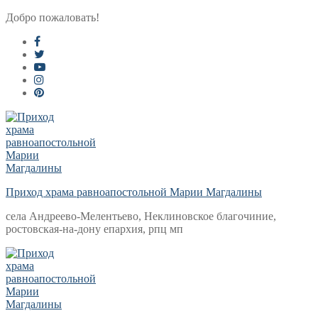
Перейти
Меню
Закрыть
Добро пожаловать!
к
содержимому
Приход храма равноапостольной Марии Магдалины
села Андреево-Мелентьево, Неклиновское благочиние,
ростовская-на-дону епархия, рпц мп