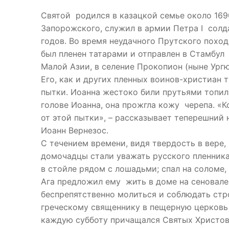
Святой родился в казацкой семье около 1690
Запорожского, служил в армии Петра I солда
годов. Во время неудачного Прутского похода
был пленен татарами и отправлен в Стамбул
Малой Азии, в селение Прокопион (ныне Ургю
Его, как и других пленных воинов-христиан 
пытки. Иоанна жестоко били прутьями топил
голове Иоанна, она прожгла кожу черепа. «К
от этой пытки», – рассказывает теперешний 
Иоанн Вернезос.
С течением времени, видя твердость в вере,
домочадцы стали уважать русского пленника
в стойле рядом с лошадьми; спал на соломе
Ага предложил ему жить в доме на сеновале,
беспрепятственно молиться и соблюдать стро
греческому священнику в пещерную церковь 
каждую субботу причащался Святых Христов