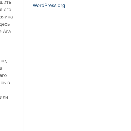
ршить
WordPress.org
я его
озяина
десь
е Ага
а
не,
а
его
сь в
дили