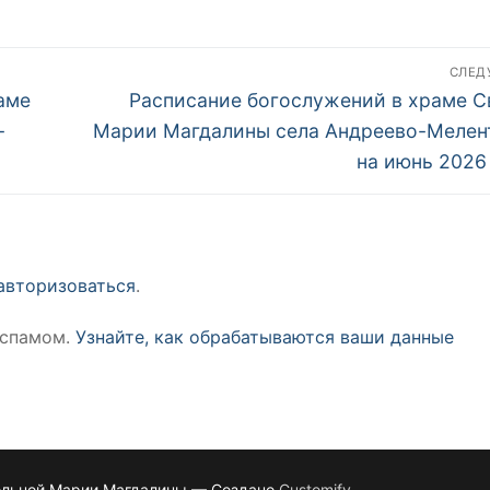
СЛЕ
Следующая
аме
Расписание богослужений в храме С
запись:
-
Марии Магдалины села Андреево-Мелен
на июнь 2026
авторизоваться
.
 спамом.
Узнайте, как обрабатываются ваши данные
ольной Марии Магдалины — Создано
Customify
.