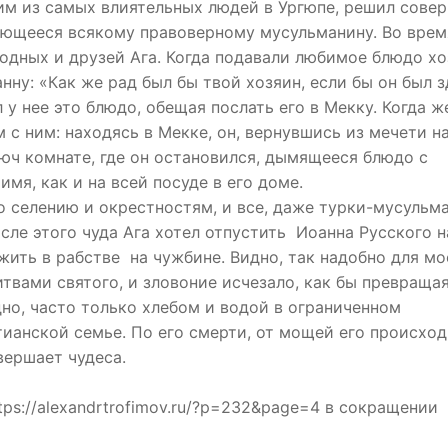
ним из самых влиятельных людей в Ургюпе, решил сове
гающееся всякому правоверному мусульманину. Во врем
родных и друзей Ага. Когда подавали любимое блюдо х
нну: «Как же рад был бы твой хозяин, если бы он был з
 у нее это блюдо, обещая послать его в Мекку. Когда ж
 с ним: находясь в Мекке, он, вернувшись из мечети н
юч комнате, где он остановился, дымящееся блюдо с
мя, как и на всей посуде в его доме.
 селению и окрестностям, и все, даже турки-мусульма
осле этого чуда Ага хотел отпустить Иоанна Русского н
 жить в рабстве на чужбине. Видно, так надобно для мо
твами святого, и зловоние исчезало, как бы превращая
дно, часто только хлебом и водой в ограниченном
тианской семье. По его смерти, от мощей его происхо
вершает чудеса.
https://alexandrtrofimov.ru/?p=232&page=4 в сокращении