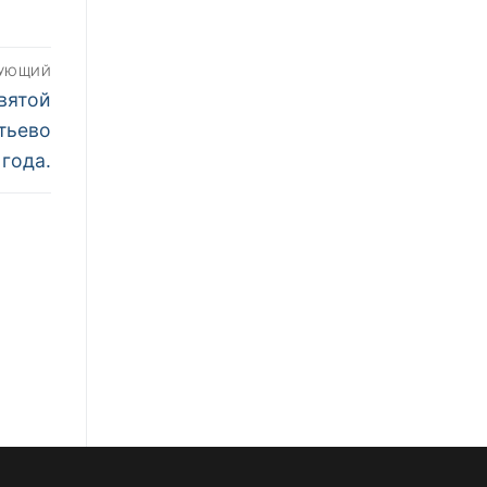
ДУЮЩИЙ
вятой
тьево
 года.