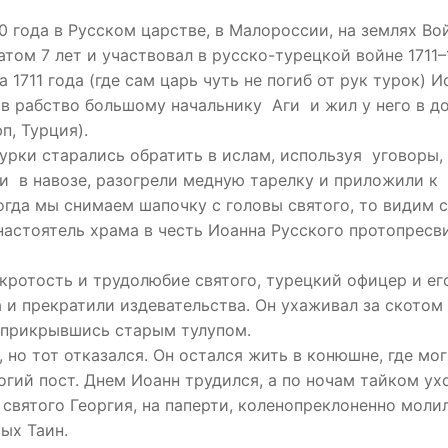
 года в Русском царстве, в Малороссии, на землях Во
том 7 лет и участвовал в русско-турецкой войне 1711–
 1711 года (где сам царь чуть не погиб от рук турок) И
 в рабство большому начальнику Аги и жил у него в д
п, Турция).
турки старались обратить в ислам, используя уговоры,
и в навозе, разогрели медную тарелку и приложили к
огда мы снимаем шапочку с головы святого, то видим 
настоятель храма в честь Иоанна Русского протопресв
 кротость и трудолюбие святого, турецкий офицер и ег
 и прекратили издевательства. Он ухаживал за скотом
, прикрывшись старым тулупом.
 но тот отказался. Он остался жить в конюшне, где мог
гий пост. Днем Иоанн трудился, а по ночам тайком ух
святого Георгия, на паперти, коленопреклоненно моли
ых Таин.