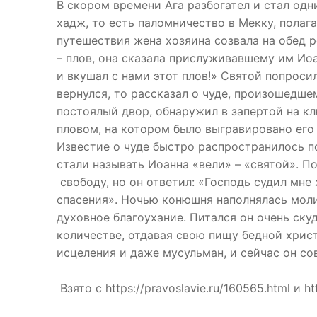
В скором времени Ага разбогател и стал од
хадж, то есть паломничество в Мекку, пола
путешествия жена хозяина созвала на обед 
– плов, она сказала прислуживавшему им Иоа
и вкушал с нами этот плов!» Святой попросил
вернулся, то рассказал о чуде, произошедшем
постоялый двор, обнаружил в запертой на кл
пловом, на котором было выгравировано его и
Известие о чуде быстро распространилось по
стали называть Иоанна «вели» – «святой». П
свободу, но он ответил: «Господь судил мне
спасения». Ночью конюшня наполнялась моли
духовное благоухание. Питался он очень ску
количестве, отдавая свою пищу бедной хрис
исцеления и даже мусульман, и сейчас он со
Взято с https://pravoslavie.ru/160565.html и 