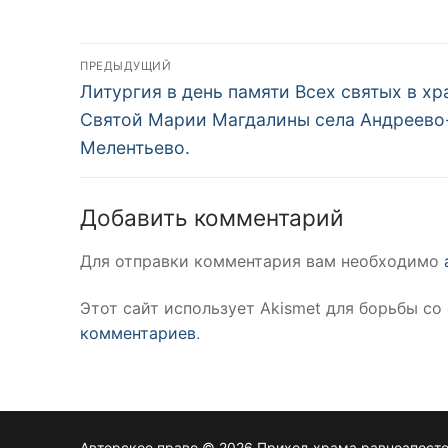
Навигация
ПРЕДЫДУЩИЙ
Предыдущая
по
Литургия в день памяти Всех святых в хр
запись:
Святой Марии Магдалины села Андреево
записям
Мелентьево.
Добавить комментарий
Для отправки комментария вам необходимо
Этот сайт использует Akismet для борьбы со
комментариев
.
Авторское право © 2026 Приход храма равноапост