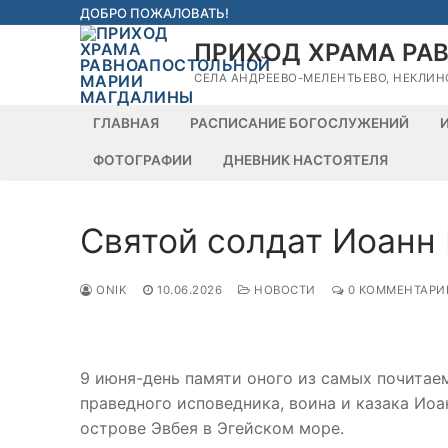
Перейти
ДОБРО ПОЖАЛОВАТЬ!
к
ПРИХОД ХРАМА РА
содержимому
СЕЛА АНДРЕЕВО-МЕЛЕНТЬЕВО, НЕКЛИН
ГЛАВНАЯ
РАСПИСАНИЕ БОГОСЛУЖЕНИЙ
ФОТОГРАФИИ
ДНЕВНИК НАСТОЯТЕЛЯ
Святой солдат Иоанн 
ONIK
10.06.2026
НОВОСТИ
0 КОММЕНТАРИ
9 июня-день памяти оного из самых почитае
праведного исповедника, воина и казака Иоа
острове Эвбея в Эгейском море.