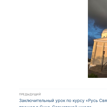
Навигация
ПРЕДЫДУЩИЙ
Предыдущая
по
Заключительный урок по курсу «Русь Свя
запись: