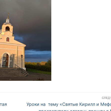
СЛЕ
Следующая
тая
Уроки на тему «Святые Кирилл и Меф
запись: