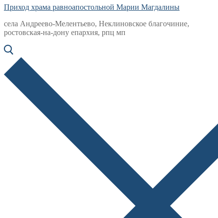
Приход храма равноапостольной Марии Магдалины
села Андреево-Мелентьево, Неклиновское благочиние,
ростовская-на-дону епархия, рпц мп