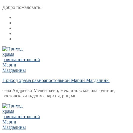
Перейти
Меню
Закрыть
Добро пожаловать!
к
содержимому
Приход храма равноапостольной Марии Магдалины
села Андреево-Мелентьево, Неклиновское благочиние,
ростовская-на-дону епархия, рпц мп