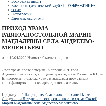
Воскресная школа
Военно-патриотический клуб «ПРЕОБРАЖЕНИЕ»
О нас
Фотографии
Дневник настоятеля
ПРИХОД ХРАМА
РАВНОАПОСТОЛЬНОЙ МАРИИ
МАГДАЛИНЫ СЕЛА АНДРЕЕВО-
МЕЛЕНТЬЕВО.
onik
19.04.2026
Новости
0 комментариев
Двор храма после вечерни 18 апреля 2026 года.
Администрация села, в лице ее руководителя Иваницы Юлии
Викторовны, помогла храму и выделила прекрасных
квалифицированных косарей для покоса травы.
Навигация
Предыдущая
Предыдущий
Патриаршее благословение в дни Пасхи.
Следующая
запись:
Следующий
Литургия и воскресная школа в храме Святой
по
запись:
Марии Магдалины села Андреево-Мелентьево.