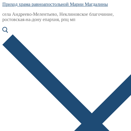
Приход храма равноапостольной Марии Магдалины
села Андреево-Мелентьево, Неклиновское благочиние,
ростовская-на-дону епархия, рпц мп