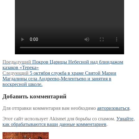
Навигация
Предыдущая
Предыдущий
Покров Царицы Небесной над блиндажом
запись:
казаков «Терека»
по
Следующая
Следующий
5 октября служба в храме Святой Марии
записям
запись:
Магдалины села Андреево-Мелентьево и занятия в
воскресной школе.
Добавить комментарий
Для отправки комментария вам необходимо
авторизоваться
.
Этот сайт использует Akismet для борьбы со спамом.
Узнайте,
как обрабатываются ваши данные комментариев
.