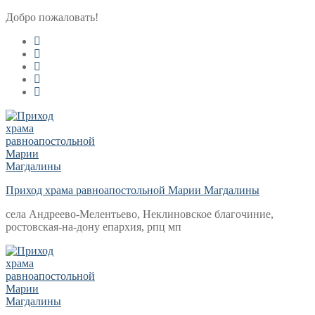
Перейти
Меню
Закрыть
Добро пожаловать!
к
содержимому
Приход храма равноапостольной Марии Магдалины
села Андреево-Мелентьево, Неклиновское благочиние,
ростовская-на-дону епархия, рпц мп