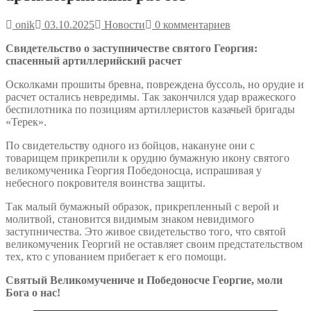
onik
03.10.2025
Новости
0 комментариев
Свидетельство о заступничестве святого Георгия:
спасенный артиллерийский расчет
Осколками прошиты бревна, повреждена буссоль, но орудие и
расчет остались невредимы. Так закончился удар вражеского
беспилотника по позициям артиллеристов казачьей бригады
«Терек».
По свидетельству одного из бойцов, накануне они с
товарищем прикрепили к орудию бумажную икону святого
великомученика Георгия Победоносца, испрашивая у
небесного покровителя воинства защиты.
Так малый бумажный образок, прикрепленный с верой и
молитвой, становится видимым знаком невидимого
заступничества. Это живое свидетельство того, что святой
великомученик Георгий не оставляет своим предстательством
тех, кто с упованием прибегает к его помощи.
Святый Великомучениче и Победоносче Георгие, моли
Бога о нас!