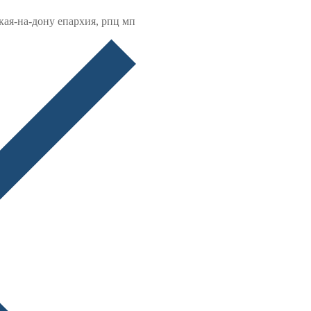
кая-на-дону епархия, рпц мп