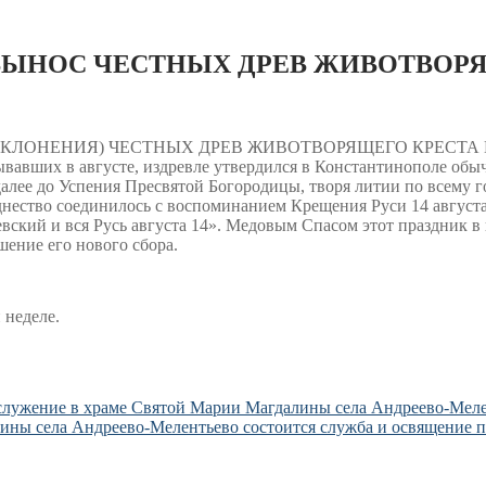
 ВЫНОС ЧЕСТНЫХ ДРЕВ ЖИВОТВОР
ЛОНЕНИЯ) ЧЕСТНЫХ ДРЕВ ЖИВОТВОРЯЩЕГО КРЕСТА ГОСПОД
бывавших в августе, издревле утвердился в Константинополе обы
алее до Успения Пресвятой Богородицы, творя литии по всему го
днество соединилось с воспоминанием Крещения Руси 14 августа 
ский и вся Русь августа 14». Медовым Спасом этот праздник в 
шение его нового сбора.
 неделе.
гослужение в храме Святой Марии Магдалины села Андреево-Меле
лины села Андреево-Мелентьево состоится служба и освящение п