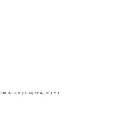
кая-на-дону епархия, рпц мп