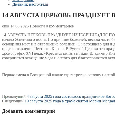
Дневник настоятеля
14 АВГУСТА ЦЕРКОВЬ ПРАЗДНУЕТ
onik
14.08.2025
Новости
0 комментариев
14 АВГУСТА ЦЕРКОВЬ ПРАЗДНУЕТ ИЗНЕСЕНИЕ (ДЛЯ ПОК
начало Успенского поста. По причине болезней, весьма часто 
освящения мест и в отвращение болезней. С настоящего дня и д
предъисхождение Честного Креста. В Русской Церкви это праз
хронографах ХVI века: «Крестися князь великий Владимир Киев
совершается освящение меда и с этого дня благословляется вку
Первая смена в Воскресной школе сдает третью сеточку на этой
Навигация
Предыдущая
Предыдущий
4 августа 2025 года состоялось праздничное Бо
Следующая
запись:
Следующий
19 августа 2025 года в храме святой Марии Магда
по
запись:
записям
Добавить комментарий