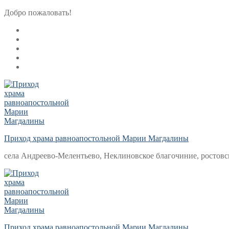
Перейти
Меню
Закрыть
Добро пожаловать!
к
содержимому
Приход храма равноапостольной Марии Магдалины
села Андреево-Мелентьево, Неклиновское благочиние, ростовс
Приход храма равноапостольной Марии Магдалины