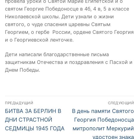
провела уроки о Святой Марие Египетской и о
святом Георгие Победоносце в 4б, 4 в, 5 а классе
Николаевской школы. Дети узнали о жизни
святого, о чуде спасения царевны Святым
Георгием, о гербе России, ордене Святого Георгия
и о Георгиевской ленточке.
Дети написали благодарственные письма
защитникам Отечества и поздравления с Пасхой и
Днем Победы.
Навигация
ПРЕДЫДУЩИЙ
СЛЕДУЮЩИЙ
по
Предыдущая
Следующая
БИТВА ЗА БЕРЛИН В
В день памяти Святого
запись:
запись:
записям
ДНИ СТРАСТНОЙ
Георгия Победоносца
СЕДМИЦЫ 1945 ГОДА
митрополит Меркурий
удостоен знака