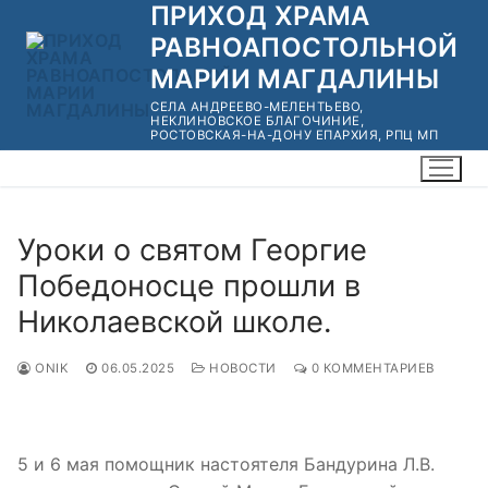
ПРИХОД ХРАМА
Перейти
к
РАВНОАПОСТОЛЬНОЙ
содержимому
МАРИИ МАГДАЛИНЫ
СЕЛА АНДРЕЕВО-МЕЛЕНТЬЕВО,
НЕКЛИНОВСКОЕ БЛАГОЧИНИЕ,
РОСТОВСКАЯ-НА-ДОНУ ЕПАРХИЯ, РПЦ МП
Уроки о святом Георгие
Победоносце прошли в
Николаевской школе.
ONIK
06.05.2025
НОВОСТИ
0 КОММЕНТАРИЕВ
5 и 6 мая помощник настоятеля Бандурина Л.В.