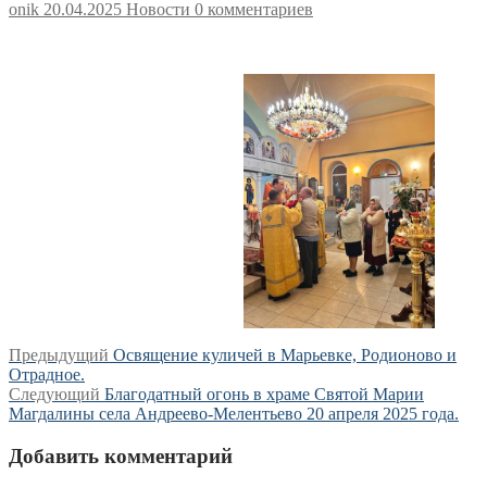
onik
20.04.2025
Новости
0 комментариев
Навигация
Предыдущая
Предыдущий
Освящение куличей в Марьевке, Родионово и
запись:
Отрадное.
по
Следующая
Следующий
Благодатный огонь в храме Святой Марии
записям
запись:
Магдалины села Андреево-Мелентьево 20 апреля 2025 года.
Добавить комментарий