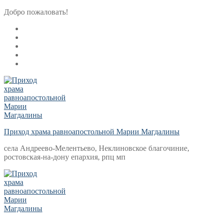
Перейти
Меню
Закрыть
Добро пожаловать!
к
содержимому
Приход храма равноапостольной Марии Магдалины
села Андреево-Мелентьево, Неклиновское благочиние,
ростовская-на-дону епархия, рпц мп