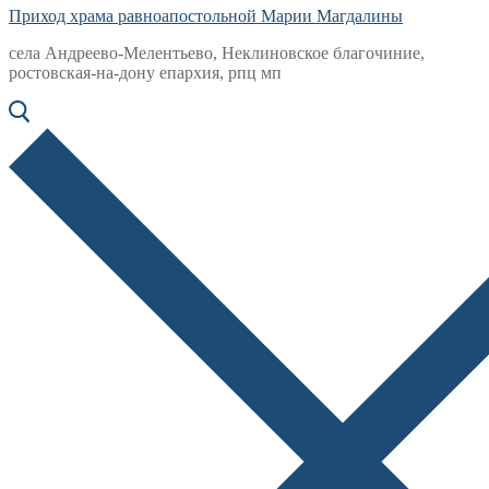
Приход храма равноапостольной Марии Магдалины
села Андреево-Мелентьево, Неклиновское благочиние,
ростовская-на-дону епархия, рпц мп