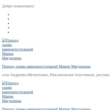
Перейти
Меню
Закрыть
Добро пожаловать!
к
содержимому
Приход храма равноапостольной Марии Магдалины
села Андреево-Мелентьево, Неклиновское благочиние, ростовс
Приход храма равноапостольной Марии Магдалины