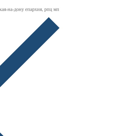
кая-на-дону епархия, рпц мп