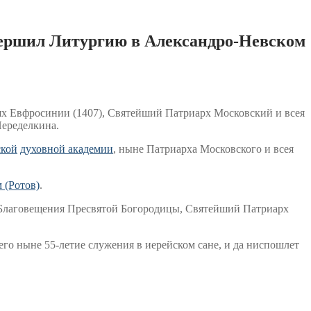
вершил Литургию в Александро-Невском
нях Евфросинии (1407), Святейший Патриарх Московский и всея
 Переделкина.
ской
духовной академии
, ныне Патриарха Московского и всея
 (Ротов)
.
к Благовещения Пресвятой Богородицы, Святейший Патриарх
о ныне 55-летие служения в иерейском сане, и да ниспошлет
.