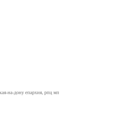
кая-на-дону епархия, рпц мп