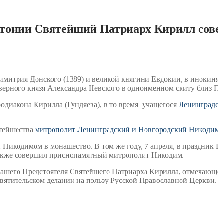
ротонии Святейший Патриарх Кирилл со
 Димитрия Донского (1389) и великой княгини Евдокии, в иноки
верного князя Александра Невского в одноименном скиту близ
еродиакона Кирилла (Гундяева), в то время учащегося
Ленинград
тейшества
митрополит Ленинградский и Новгородский Никодим
 Никодимом в монашество. В том же году, 7 апреля, в праздни
также совершил приснопамятный митрополит Никодим.
ашего Предстоятеля Святейшего Патриарха Кирилла, отмечающег
ятительском делании на пользу Русской Православной Церкви