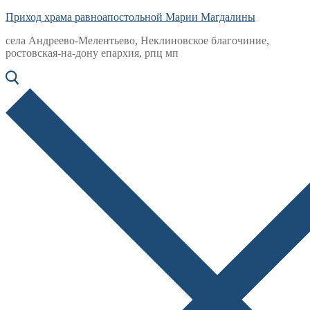
Приход храма равноапостольной Марии Магдалины
села Андреево-Мелентьево, Неклиновское благочиние,
ростовская-на-дону епархия, рпц мп