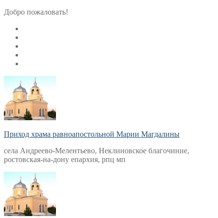
Перейти
Меню
Закрыть
Добро пожаловать!
к
содержимому
Приход храма равноапостольной Марии Магдалины
села Андреево-Мелентьево, Неклиновское благочиние,
ростовская-на-дону епархия, рпц мп