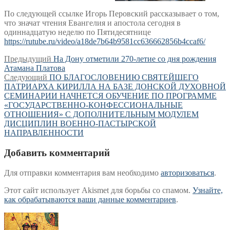
По следующей ссылке Игорь Перовский рассказывает о том,
что значат чтения Евангелия и апостола сегодня в
одиннадцатую неделю по Пятидесятнице
https://rutube.ru/video/a18de7b64b9581cc636662856b4ccaf6/
Навигация
Предыдущая
Предыдущий
На Дону отметили 270-летие со дня рождения
запись:
Атамана Платова
по
Следующая
Следующий
ПО БЛАГОСЛОВЕНИЮ СВЯТЕЙШЕГО
записям
запись:
ПАТРИАРХА КИРИЛЛА НА БАЗЕ ДОНСКОЙ ДУХОВНОЙ
СЕМИНАРИИ НАЧНЕТСЯ ОБУЧЕНИЕ ПО ПРОГРАММЕ
«ГОСУДАРСТВЕННО-КОНФЕССИОНАЛЬНЫЕ
ОТНОШЕНИЯ» С ДОПОЛНИТЕЛЬНЫМ МОДУЛЕМ
ДИСЦИПЛИН ВОЕННО-ПАСТЫРСКОЙ
НАПРАВЛЕННОСТИ
Добавить комментарий
Для отправки комментария вам необходимо
авторизоваться
.
Этот сайт использует Akismet для борьбы со спамом.
Узнайте,
как обрабатываются ваши данные комментариев
.