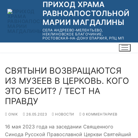
ПРИХОД ХРАМА
Перейти
к
РАВНОАПОСТОЛЬНОЙ
содержимому
МАРИИ МАГДАЛИНЫ
СЕЛА АНДРЕЕВО-МЕЛЕНТЬЕВО,
НЕКЛИНОВСКОЕ БЛАГОЧИНИЕ,
РОСТОВСКАЯ-НА-ДОНУ ЕПАРХИЯ, РПЦ МП
СВЯТЫНИ ВОЗВРАЩАЮТСЯ
ИЗ МУЗЕЕВ В ЦЕРКОВЬ. КОГО
ЭТО БЕСИТ? / ТЕСТ НА
ПРАВДУ
ONIK
26.05.2023
НОВОСТИ
0 КОММЕНТАРИЕВ
16 мая 2023 года на заседании Священного
Синода Русской Православной Церкви Святейший