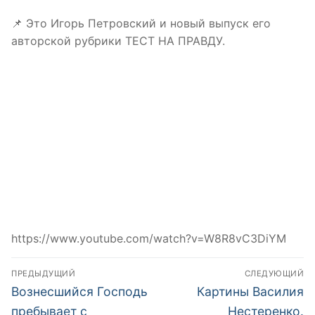
📌 Это Игорь Петровский и новый выпуск его
авторской рубрики ТЕСТ НА ПРАВДУ.
https://www.youtube.com/watch?v=W8R8vC3DiYM
Навигация
ПРЕДЫДУЩИЙ
СЛЕДУЮЩИЙ
по
Предыдущая
Следующая
Вознесшийся Господь
Картины Василия
запись:
запись:
записям
пребывает с
Нестеренко.