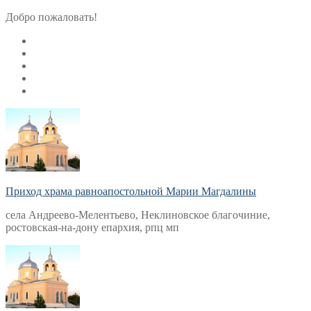
Перейти
Меню
Закрыть
Добро пожаловать!
к
содержимому
Приход храма равноапостольной Марии Магдалины
села Андреево-Мелентьево, Неклиновское благочиние,
ростовская-на-дону епархия, рпц мп