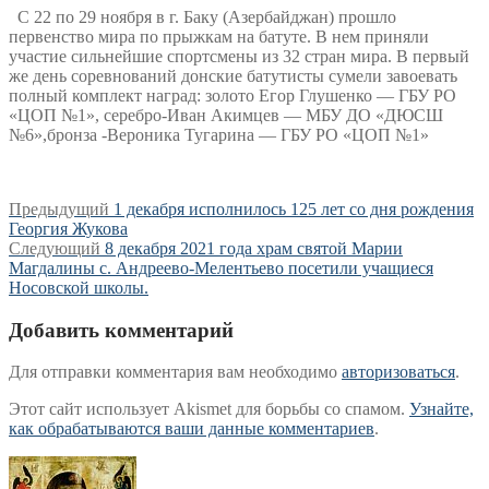
С 22 по 29 ноября в г. Баку (Азербайджан) прошло
первенство мира по прыжкам на батуте. В нем приняли
участие сильнейшие спортсмены из 32 стран мира. В первый
же день соревнований донские батутисты сумели завоевать
полный комплект наград: золото Егор Глушенко — ГБУ РО
«ЦОП №1», серебро-Иван Акимцев — МБУ ДО «ДЮСШ
№6»,бронза -Вероника Тугарина — ГБУ РО «ЦОП №1»
Навигация
Предыдущая
Предыдущий
1 декабря исполнилось 125 лет со дня рождения
запись:
Георгия Жукова
по
Следующая
Следующий
8 декабря 2021 года храм святой Марии
записям
запись:
Магдалины с. Андреево-Мелентьево посетили учащиеся
Носовской школы.
Добавить комментарий
Для отправки комментария вам необходимо
авторизоваться
.
Этот сайт использует Akismet для борьбы со спамом.
Узнайте,
как обрабатываются ваши данные комментариев
.