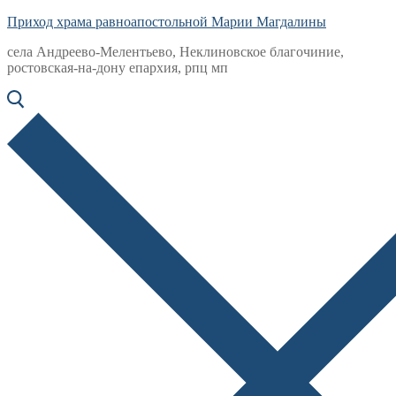
Приход храма равноапостольной Марии Магдалины
села Андреево-Мелентьево, Неклиновское благочиние,
ростовская-на-дону епархия, рпц мп