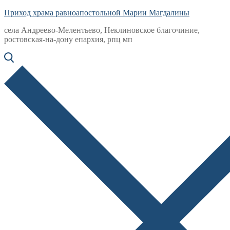
Приход храма равноапостольной Марии Магдалины
села Андреево-Мелентьево, Неклиновское благочиние,
ростовская-на-дону епархия, рпц мп