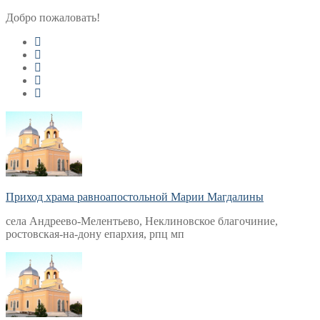
Перейти
Меню
Закрыть
Добро пожаловать!
к
содержимому
Приход храма равноапостольной Марии Магдалины
села Андреево-Мелентьево, Неклиновское благочиние,
ростовская-на-дону епархия, рпц мп