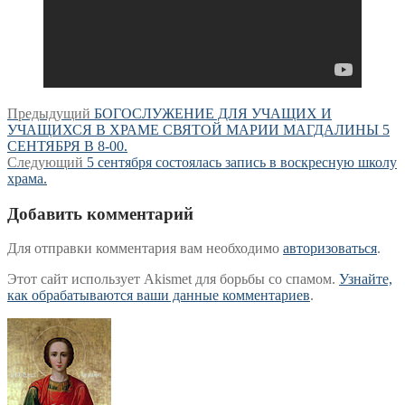
Навигация
Предыдущая
Предыдущий
БОГОСЛУЖЕНИЕ ДЛЯ УЧАЩИХ И
запись:
УЧАЩИХСЯ В ХРАМЕ СВЯТОЙ МАРИИ МАГДАЛИНЫ 5
по
СЕНТЯБРЯ В 8-00.
записям
Следующая
Следующий
5 сентября состоялась запись в воскресную школу
запись:
храма.
Добавить комментарий
Для отправки комментария вам необходимо
авторизоваться
.
Этот сайт использует Akismet для борьбы со спамом.
Узнайте,
как обрабатываются ваши данные комментариев
.