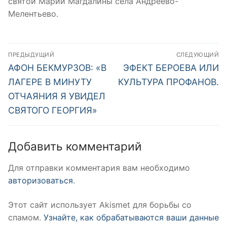
святой Марии Магдалины села Андреево-
Мелентьево.
Навигация
ПРЕДЫДУЩИЙ
СЛЕДУЮЩИЙ
по
Предыдущая
Следующая
АФОН БЕКМУРЗОВ: «В
ЭФЕКТ БЕРОЕВА ИЛИ
запись:
запись:
записям
ЛАГЕРЕ В МИНУТУ
КУЛЬТУРА ПРОФАНОВ.
ОТЧАЯНИЯ Я УВИДЕЛ
СВЯТОГО ГЕОРГИЯ»
Добавить комментарий
Для отправки комментария вам необходимо
авторизоваться
.
Этот сайт использует Akismet для борьбы со
спамом.
Узнайте, как обрабатываются ваши данные