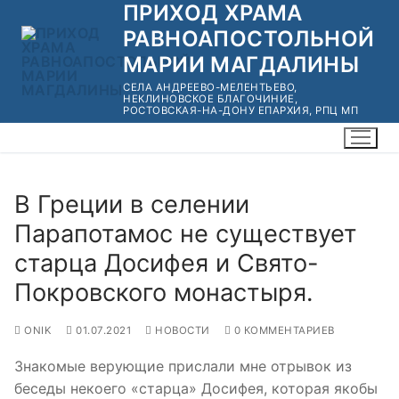
ПРИХОД ХРАМА
Перейти
к
РАВНОАПОСТОЛЬНОЙ
содержимому
МАРИИ МАГДАЛИНЫ
СЕЛА АНДРЕЕВО-МЕЛЕНТЬЕВО,
НЕКЛИНОВСКОЕ БЛАГОЧИНИЕ,
РОСТОВСКАЯ-НА-ДОНУ ЕПАРХИЯ, РПЦ МП
В Греции в селении
Парапотамос не существует
старца Досифея и Свято-
Покровского монастыря.
ONIK
01.07.2021
НОВОСТИ
0 КОММЕНТАРИЕВ
Знакомые верующие прислали мне отрывок из
беседы некоего «старца» Досифея, которая якобы