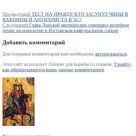
Навигация
Предыдущая
Предыдущий
ТЕСТ НА ПРАВДУ. КТО ЗАСУНУЛ ЧИПЫ В
запись:
ВАКЦИНЫ И АНТИХРИСТА В 5G?
по
Следующая
Следующий
Глава Донской митрополии совершил молебное
записям
запись:
пение на новолетие в Ростовском кафедральном соборе
Добавить комментарий
Для отправки комментария вам необходимо
авторизоваться
.
Этот сайт использует Akismet для борьбы со спамом.
Узнайте,
как обрабатываются ваши данные комментариев
.