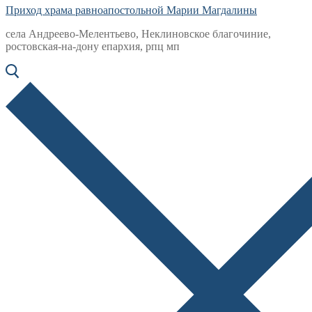
Приход храма равноапостольной Марии Магдалины
села Андреево-Мелентьево, Неклиновское благочиние,
ростовская-на-дону епархия, рпц мп