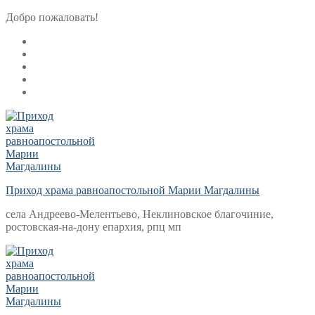
Перейти
Меню
Закрыть
Добро пожаловать!
к
содержимому
Приход храма равноапостольной Марии Магдалины
села Андреево-Мелентьево, Неклиновское благочиние,
ростовская-на-дону епархия, рпц мп