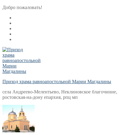
Перейти
Меню
Закрыть
Добро пожаловать!
к
содержимому
Приход храма равноапостольной Марии Магдалины
села Андреево-Мелентьево, Неклиновское благочиние,
ростовская-на-дону епархия, рпц мп