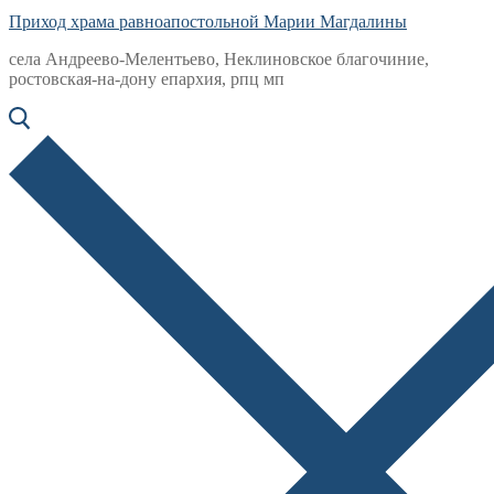
Приход храма равноапостольной Марии Магдалины
села Андреево-Мелентьево, Неклиновское благочиние,
ростовская-на-дону епархия, рпц мп