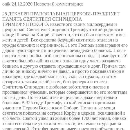
onik
24.12.2020
Новости
0 комментариев
25 ДЕКАБРЯ ПРАВОСЛАВНАЯ ЦЕРКОВЬ ПРАЗДНУЕТ
ПАМЯТЬ СВЯТИТЕЛЯ СПИРИДОНА
ТРИМИФУНТСКОГО, известного своим милосердием и
щедростью. Святитель Спиридон Тримифунтский родился в
конце III века на Кипре. Известно, что он был пастухом, имел
жену и детей. Все средства будущий святитель отдавал на
нужды ближних и странников. За это Господь вознаградил его
даром чудотворения и исцеления безнадежно больных. После
смерти жены он был избран епископом города Тримифунта. У
святого был обычай: из своих запасов одну часть раздавать
бедным, а другую отдавать нуждающимся в долг. Причем сам
лично он никому ничего не давал, а просто показывал вход в
кладовую, где каждый мог взять, сколько нужно, и потом
возвратить таким же образом, без проверки и отчета.
Святитель Спиридон с любовью заботился о пастве и
прославился чудесами, которые совершаются по его молитвам
по сей день. По его молитве исцелялись даже смертельно
больные. В 325 году Тримифунтский епископ принимал
участие в Первом Вселенском Соборе. Нетленные мощи
святителя покоятся на острове Корфу в церкви, освященной в
его честь. Святой ушел из жизни более 1700 лет назад, однако
ткани его тела не утратили мягкости, их температура равна
человеческой. Этот феномен не имеет научного объяснению.