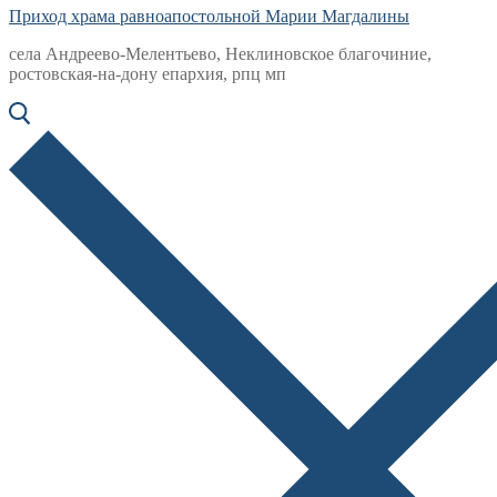
Приход храма равноапостольной Марии Магдалины
села Андреево-Мелентьево, Неклиновское благочиние,
ростовская-на-дону епархия, рпц мп