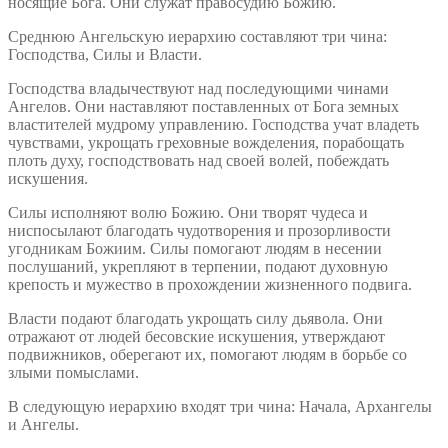
носящие Бога. Они служат правосудию Божию.
Среднюю Ангельскую иерархию составляют три чина:
Господства, Силы и Власти.
Господства владычествуют над последующими чинами
Ангелов. Они наставляют поставленных от Бога земных
властителей мудрому управлению. Господства учат владеть
чувствами, укрощать греховные вожделения, порабощать
плоть духу, господствовать над своей волей, побеждать
искушения.
Силы исполняют волю Божию. Они творят чудеса и
ниспосылают благодать чудотворения и прозорливости
угодникам Божиим. Силы помогают людям в несении
послушаний, укрепляют в терпении, подают духовную
крепость и мужество в прохождении жизненного подвига.
Власти подают благодать укрощать силу дьявола. Они
отражают от людей бесовские искушения, утверждают
подвижников, оберегают их, помогают людям в борьбе со
злыми помыслами.
В следующую иерархию входят три чина: Начала, Архангелы
и Ангелы.