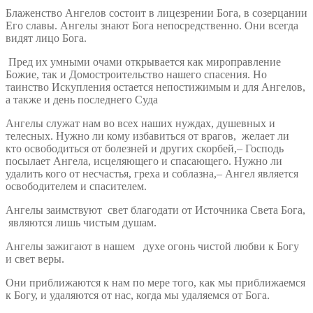
Блаженство Ангелов состоит в лицезрении Бога, в созерцании
Его славы. Ангелы знают Бога непосредственно. Они всегда
видят лицо Бога.
Пред их умными очами открывается как мироправление
Божие, так и Домостроительство нашего спасения. Но
таинство Искупления остается непостижимым и для Ангелов,
а также и день последнего Суда
Ангелы служат нам во всех наших нуждах, душевных и
телесных. Нужно ли кому избавиться от врагов, желает ли
кто освободиться от болезней и других скорбей,– Господь
посылает Ангела, исцеляющего и спасающего. Нужно ли
удалить кого от несчастья, греха и соблазна,– Ангел является
освободителем и спасителем.
Ангелы заимствуют свет благодати от Источника Света Бога,
являются лишь чистым душам.
Ангелы зажигают в нашем духе огонь чистой любви к Богу
и свет веры.
Они приближаются к нам по мере того, как мы приближаемся
к Богу, и удаляются от нас, когда мы удаляемся от Бога.