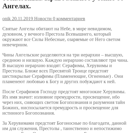
Ангелах.
onik
20.11.2019
Новости
0 комментариев
Святые Ангелы обитают на Небе, в мире невидимом,
духовном, у вечного Престола Всевышнего, который
окружают все Силы Небесные, озаряемые от Него светом
невечерним.
Чины Ангельские разделяются на три иерархии – высшую,
среднюю и низшую. Каждую иерархию составляют три чина.
В высшую иерархию входят: Серафимы, Херувимы и
Престолы. Ближе всех Пресвятой Троице предстоят
шестикрылые Серафимы (Пламенеющие, Огненные) . Они
пламенеют любовью к Богу и других побуждают к ней.
После Серафимов Господу предстоят многоокие Херувимы.
Их имя значит: излияние премудрости, просвещение, ибо
через них, сияющих светом Богопознания и разумения тайн
Божиих, ниспосылается премудрость и просвещение для
истинного Богопознания.
За Херувимами предстоят Богоносные по благодати, данной
им для служения, Престолы , таинственно и непостижимо