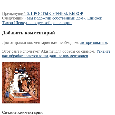
Навигация
Предыдущая
Предыдущий
6. ПРОСТЫЕ ЭФИРЫ: ВЫБОР
Следующая
запись:
Следующий
«Мы подожгли собственный дом». Епископ
по
запись:
Тихон Шевкунов о русской революции
записям
Добавить комментарий
Для отправки комментария вам необходимо
авторизоваться
.
Этот сайт использует Akismet для борьбы со спамом.
Узнайте,
как обрабатываются ваши данные комментариев
.
Свежие комментарии