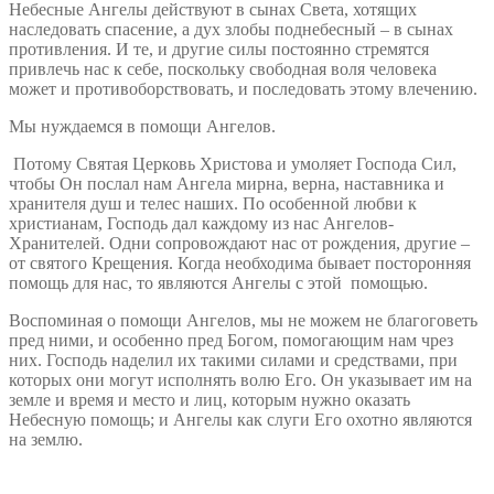
Небесные Ангелы действуют в сынах Света, хотящих
наследовать спасение, а дух злобы поднебесный – в сынах
противления. И те, и другие силы постоянно стремятся
привлечь нас к себе, поскольку свободная воля человека
может и противоборствовать, и последовать этому влечению.
Мы нуждаемся в помощи Ангелов.
Потому Святая Церковь Христова и умоляет Господа Сил,
чтобы Он послал нам Ангела мирна, верна, наставника и
хранителя душ и телес наших. По особенной любви к
христианам, Господь дал каждому из нас Ангелов-
Хранителей. Одни сопровождают нас от рождения, другие –
от святого Крещения. Когда необходима бывает посторонняя
помощь для нас, то являются Ангелы с этой помощью.
Воспоминая о помощи Ангелов, мы не можем не благоговеть
пред ними, и особенно пред Богом, помогающим нам чрез
них. Господь наделил их такими силами и средствами, при
которых они могут исполнять волю Его. Он указывает им на
земле и время и место и лиц, которым нужно оказать
Небесную помощь; и Ангелы как слуги Его охотно являются
на землю.