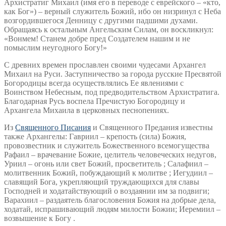
Архистратиг Михаил (имя его в переводе с еврейского – «кто,
как Бог») – верный служитель Божий, ибо он низринул с Неба
возгордившегося Денницу с другими падшими духами.
Обращаясь к остальным Ангельским Силам, он воскликнул:
«Вонмем! Станем добре пред Создателем нашим и не
помыслим неугодного Богу!»
С древних времен прославлен своими чудесами Архангел
Михаил на Руси. Заступничество за города русские Пресвятой
Богородицы всегда осуществлялись Ее явлениями с
Воинством Небесным, под предводительством Архистратига.
Благодарная Русь воспела Пречистую Богородицу и
Архангела Михаила в церковных песнопениях.
Из
Священного Писания
и Священного Предания известны
также Архангелы: Гавриил – крепость (сила) Божия,
провозвестник и служитель Божественного всемогущества
Рафаил – врачевание Божие, целитель человеческих недугов,
Уриил – огонь или свет Божий, просветитель ; Салафиил –
молитвенник Божий, побуждающий к молитве ; Иегудиил –
славящий Бога, укрепляющий труждающихся для славы
Господней и ходатайствующий о воздаянии им за подвиги;
Варахиил – раздаятель благословения Божия на добрые дела,
ходатай, испрашивающий людям милости Божии; Иеремиил –
возвышение к Богу .