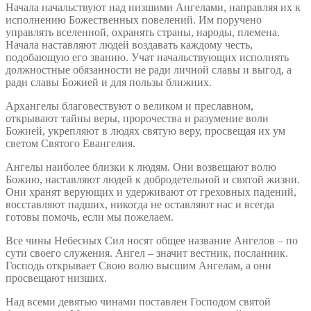
Начала начальствуют над низшими Ангелами, направляя их к
исполнению Божественных повелений. Им поручено
управлять вселенной, охранять страны, народы, племена.
Начала наставляют людей воздавать каждому честь,
подобающую его званию. Учат начальствующих исполнять
должностные обязанности не ради личной славы и выгод, а
ради славы Божией и для пользы ближних.
Архангелы благовествуют о великом и преславном,
открывают тайны веры, пророчества и разумение воли
Божией, укрепляют в людях святую веру, просвещая их ум
светом Святого Евангелия.
Ангелы наиболее близки к людям. Они возвещают волю
Божию, наставляют людей к добродетельной и святой жизни.
Они хранят верующих и удерживают от греховных падений,
восставляют падших, никогда не оставляют нас и всегда
готовы помочь, если мы пожелаем.
Все чины Небесных Сил носят общее название Ангелов – по
сути своего служения. Ангел – значит вестник, посланник.
Господь открывает Свою волю высшим Ангелам, а они
просвещают низших.
Над всеми девятью чинами поставлен Господом святой