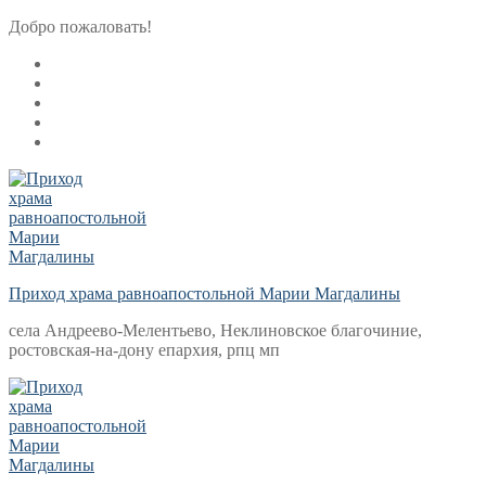
Перейти
Меню
Закрыть
Добро пожаловать!
к
содержимому
Приход храма равноапостольной Марии Магдалины
села Андреево-Мелентьево, Неклиновское благочиние,
ростовская-на-дону епархия, рпц мп