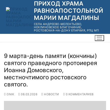
ПРИХОД ХРАМА
Перейти
к
РАВНОАПОСТОЛЬНОЙ
содержимому
МАРИИ МАГДАЛИНЫ
СЕЛА АНДРЕЕВО-МЕЛЕНТЬЕВО,
НЕКЛИНОВСКОЕ БЛАГОЧИНИЕ,
РОСТОВСКАЯ-НА-ДОНУ ЕПАРХИЯ, РПЦ МП
9 марта-день памяти (кончины)
святого праведного протоиерея
Иоанна Домовского,
местночтимого ростовского
святого.
ONIK
08.03.2026
НОВОСТИ
0 КОММЕНТАРИЕВ