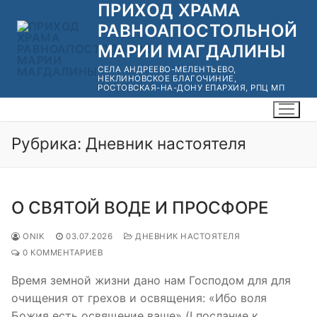
ПРИХОД ХРАМА
Перейти
к
РАВНОАПОСТОЛЬНОЙ
содержимому
МАРИИ МАГДАЛИНЫ
СЕЛА АНДРЕЕВО-МЕЛЕНТЬЕВО,
НЕКЛИНОВСКОЕ БЛАГОЧИНИЕ,
РОСТОВСКАЯ-НА-ДОНУ ЕПАРХИЯ, РПЦ МП
Рубрика:
Дневник настоятеля
О СВЯТОЙ ВОДЕ И ПРОСФОРЕ
ONIK
03.07.2026
ДНЕВНИК НАСТОЯТЕЛЯ
0 КОММЕНТАРИЕВ
Время земной жизни дано нам Господом для для
очищения от грехов и освящения: «Ибо воля
Божия есть освящение ваше» (I послание к