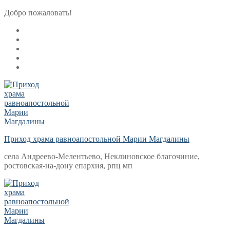
Перейти
Меню
Закрыть
Добро пожаловать!
к
содержимому
Приход храма равноапостольной Марии Магдалины
села Андреево-Мелентьево, Неклиновское благочиние,
ростовская-на-дону епархия, рпц мп