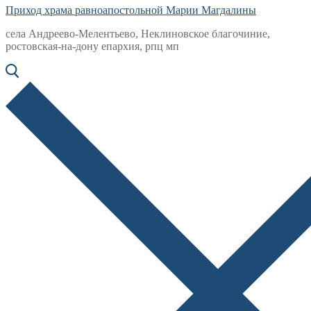
Приход храма равноапостольной Марии Магдалины
села Андреево-Мелентьево, Неклиновское благочиние,
ростовская-на-дону епархия, рпц мп