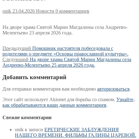
onik
23.04.2026
Новости
0 комментариев
На дворе храма Святой Марии Магдалины села Андреево-
Мелентьево 23 апреля 2026 года.
Навигация
Предыдущая
Предыдущий
Помощник настоятеля побеседовала с
запись:
родителями о предмете «Основы православной культуры».
по
Следующая
Следующий
На дворе храма Святой Марии Магдалины села
записям
запись:
Андреево-Мелентьево 25 апреля 2026 года.
Добавить комментарий
Для отправки комментария вам необходимо
авторизоваться
.
Этот сайт использует Akismet для борьбы со спамом.
Узнайте,
как обрабатываются ваши данные комментариев
.
Свежие комментарии
onik
к записи
ЕРЕТИЧЕСКИЕ ЗАБЛУЖДЕНИЯ
НАШЕГО ВРЕМЕНИ. ФИЛЬМЫ ГАЛИНЫ ЦАРЕВОЙ.