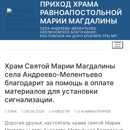
ПРИХОД ХРАМА
Перейти
к
РАВНОАПОСТОЛЬНОЙ
содержимому
МАРИИ МАГДАЛИНЫ
СЕЛА АНДРЕЕВО-МЕЛЕНТЬЕВО,
НЕКЛИНОВСКОЕ БЛАГОЧИНИЕ,
РОСТОВСКАЯ-НА-ДОНУ ЕПАРХИЯ, РПЦ МП
Храм Святой Марии Магдалины
села Андреево-Мелентьево
благодарит за помощь в оплате
материалов для установки
сигнализации.
ONIK
08.04.2026
НОВОСТИ
0 КОММЕНТАРИЕВ
Дорогие друзья, настоятель храма святой Марии
Магдалины села Андреево-Мелентьево благодарит