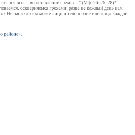
 от нея вси… во оставление грехов…” (Мф. 26: 26–28)?
леваемся, оскверняемся грехами; разве не каждый день нам
о? Не часто ли вы моете лицо и тело в бане или лицо каждое
о района».