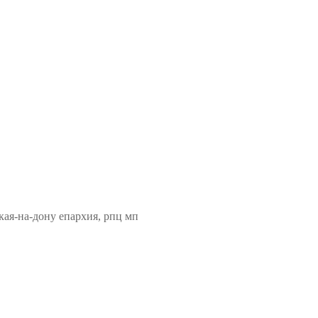
кая-на-дону епархия, рпц мп