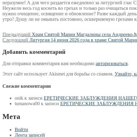
неразумие! А для чего раздается ежедневно за литургией глас
Неужели весь год коснеть во грехах и только раз очищаться по
нужно очищение, освящение и обновление? Разве каждый день то
утро? Душу ли не омывать постоянно, оскверняемую грехами 
Навигация
Предыдущая
Предыдущий
Храм Святой Марии Магдалины села Андреево-Ме
Следующая
запись:
Следующий
Литургия 14 июня 2026 года в храме Святой Мари
по
запись:
записям
Добавить комментарий
Для отправки комментария вам необходимо
авторизоваться
.
Этот сайт использует Akismet для борьбы со спамом.
Узнайте, 
Свежие комментарии
onik
к записи
ЕРЕТИЧЕСКИЕ ЗАБЛУЖДЕНИЯ НАШЕГ
tumanowa00
к записи
ЕРЕТИЧЕСКИЕ ЗАБЛУЖДЕНИЯ 
Мета
Войти
Лента записей