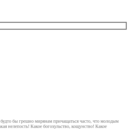
о будто бы грешно мирянам причащаться часто, что молодым
акая нелепость! Какое богохульство, кощунство! Какое