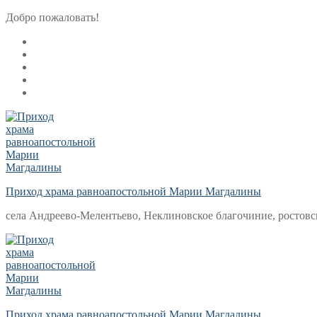
Перейти
Меню
Закрыть
Добро пожаловать!
к
содержимому
Приход храма равноапостольной Марии Магдалины
села Андреево-Мелентьево, Неклиновское благочиние, ростовс
Приход храма равноапостольной Марии Магдалины