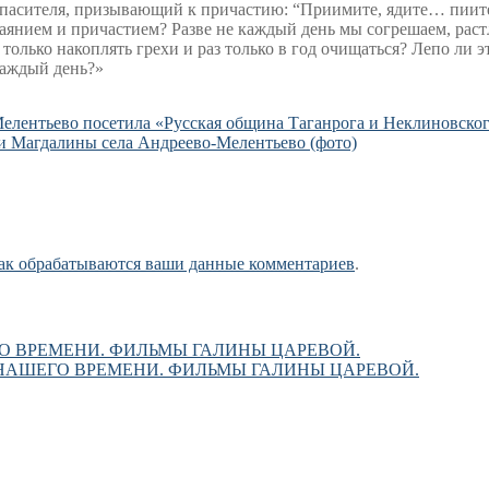
 Спасителя, призывающий к причастию: “Приимите, ядите… пиите
каянием и причастием? Разве не каждый день мы согрешаем, раст
лько накоплять грехи и раз только в год очищаться? Лепо ли эт
каждый день?»
лентьево посетила «Русская община Таганрога и Неклиновског
и Магдалины села Андреево-Мелентьево (фото)
как обрабатываются ваши данные комментариев
.
О ВРЕМЕНИ. ФИЛЬМЫ ГАЛИНЫ ЦАРЕВОЙ.
НАШЕГО ВРЕМЕНИ. ФИЛЬМЫ ГАЛИНЫ ЦАРЕВОЙ.