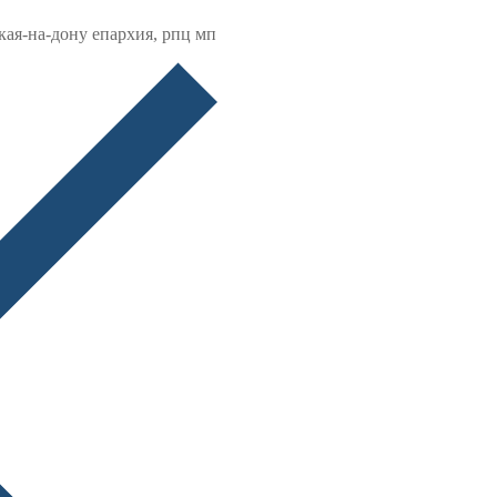
кая-на-дону епархия, рпц мп