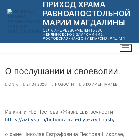
ПРИХОД ХРАМА
Перейти
к
РАВНОАПОСТОЛЬНОЙ
содержимому
МАРИИ МАГДАЛИНЫ
СЕЛА АНДРЕЕВО-МЕЛЕНТЬЕВО,
НЕКЛИНОВСКОЕ БЛАГОЧИНИЕ,
РОСТОВСКАЯ-НА-ДОНУ ЕПАРХИЯ, РПЦ МП
О послушании и своеволии.
ONIK
21.04.2026
НОВОСТИ
0 КОММЕНТАРИЕВ
Из книги Н.Е.Пестова «Жизнь для вечности»
https://azbyka.ru/fiction/zhizn-dlya-vechnosti/
о сыне Николая Евграфовича Пестова Николае,