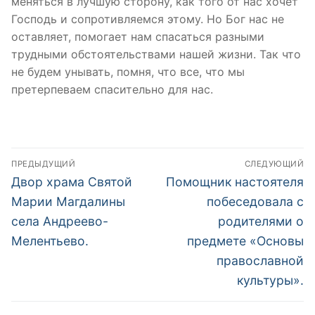
меняться в лучшую сторону, как того от нас хочет
Господь и сопротивляемся этому. Но Бог нас не
оставляет, помогает нам спасаться разными
трудными обстоятельствами нашей жизни. Так что
не будем унывать, помня, что все, что мы
претерпеваем спасительно для нас.
Навигация
ПРЕДЫДУЩИЙ
СЛЕДУЮЩИЙ
по
Предыдущая
Следующая
Двор храма Святой
Помощник настоятеля
запись:
запись:
записям
Марии Магдалины
побеседовала с
села Андреево-
родителями о
Мелентьево.
предмете «Основы
православной
культуры».