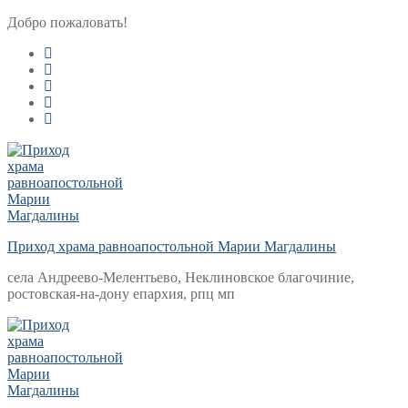
Перейти
Меню
Закрыть
Добро пожаловать!
к
содержимому
Приход храма равноапостольной Марии Магдалины
села Андреево-Мелентьево, Неклиновское благочиние,
ростовская-на-дону епархия, рпц мп