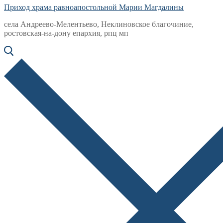
Приход храма равноапостольной Марии Магдалины
села Андреево-Мелентьево, Неклиновское благочиние,
ростовская-на-дону епархия, рпц мп