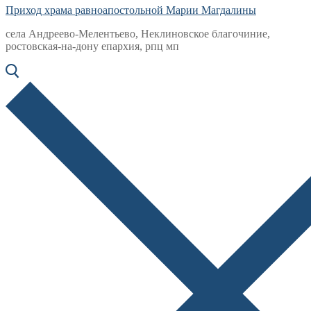
Приход храма равноапостольной Марии Магдалины
села Андреево-Мелентьево, Неклиновское благочиние,
ростовская-на-дону епархия, рпц мп