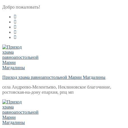
Перейти
Меню
Закрыть
Добро пожаловать!
к
содержимому
Приход храма равноапостольной Марии Магдалины
села Андреево-Мелентьево, Неклиновское благочиние,
ростовская-на-дону епархия, рпц мп