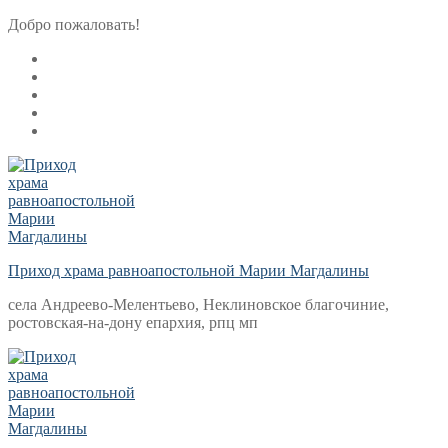
Перейти
Меню
Закрыть
Добро пожаловать!
к
содержимому
Приход храма равноапостольной Марии Магдалины
села Андреево-Мелентьево, Неклиновское благочиние,
ростовская-на-дону епархия, рпц мп