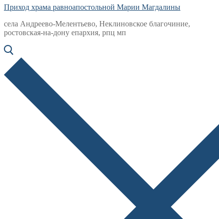
Приход храма равноапостольной Марии Магдалины
села Андреево-Мелентьево, Неклиновское благочиние,
ростовская-на-дону епархия, рпц мп