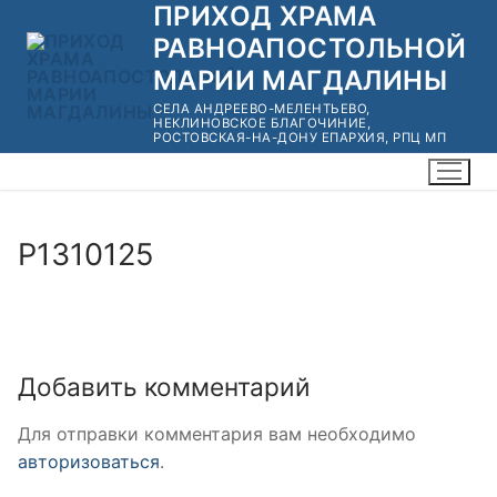
ПРИХОД ХРАМА
Перейти
к
РАВНОАПОСТОЛЬНОЙ
содержимому
МАРИИ МАГДАЛИНЫ
СЕЛА АНДРЕЕВО-МЕЛЕНТЬЕВО,
НЕКЛИНОВСКОЕ БЛАГОЧИНИЕ,
РОСТОВСКАЯ-НА-ДОНУ ЕПАРХИЯ, РПЦ МП
P1310125
Добавить комментарий
Для отправки комментария вам необходимо
авторизоваться
.