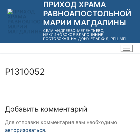
ПРИХОД ХРАМА
Перейти
к
РАВНОАПОСТОЛЬНОЙ
содержимому
МАРИИ МАГДАЛИНЫ
СЕЛА АНДРЕЕВО-МЕЛЕНТЬЕВО,
НЕКЛИНОВСКОЕ БЛАГОЧИНИЕ,
РОСТОВСКАЯ-НА-ДОНУ ЕПАРХИЯ, РПЦ МП
P1310052
Добавить комментарий
Для отправки комментария вам необходимо
авторизоваться
.