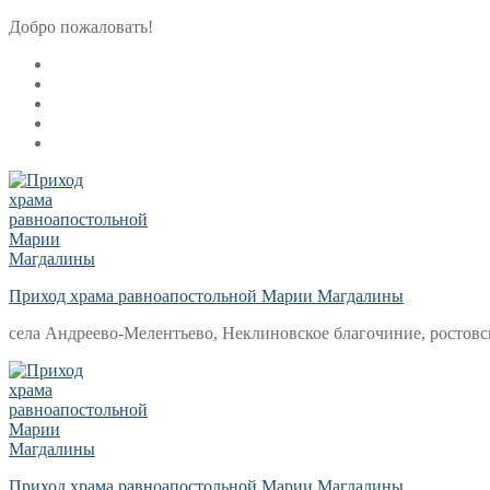
Перейти
Меню
Закрыть
Добро пожаловать!
к
содержимому
Приход храма равноапостольной Марии Магдалины
села Андреево-Мелентьево, Неклиновское благочиние, ростовс
Приход храма равноапостольной Марии Магдалины