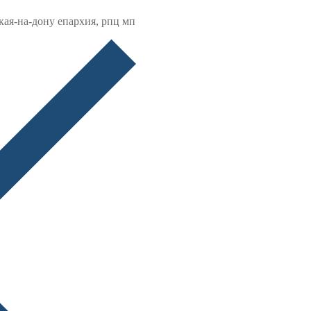
кая-на-дону епархия, рпц мп