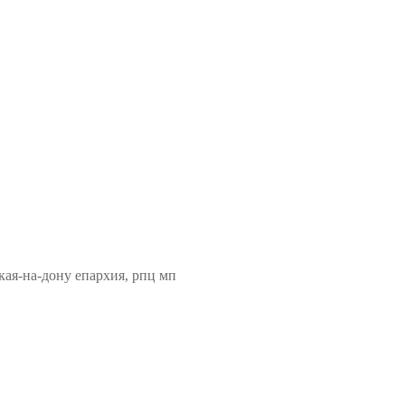
кая-на-дону епархия, рпц мп