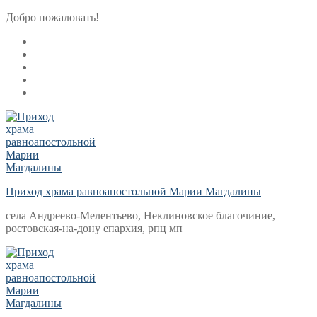
Перейти
Меню
Закрыть
Добро пожаловать!
к
содержимому
Приход храма равноапостольной Марии Магдалины
села Андреево-Мелентьево, Неклиновское благочиние,
ростовская-на-дону епархия, рпц мп