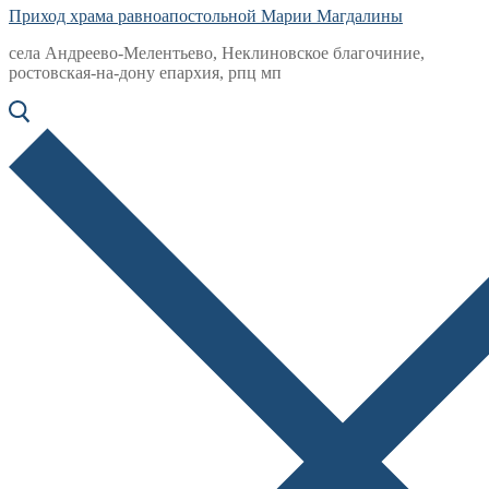
Приход храма равноапостольной Марии Магдалины
села Андреево-Мелентьево, Неклиновское благочиние,
ростовская-на-дону епархия, рпц мп