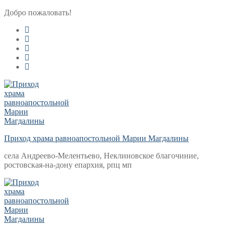
Перейти
Меню
Закрыть
Добро пожаловать!
к
содержимому
Приход храма равноапостольной Марии Магдалины
села Андреево-Мелентьево, Неклиновское благочиние,
ростовская-на-дону епархия, рпц мп