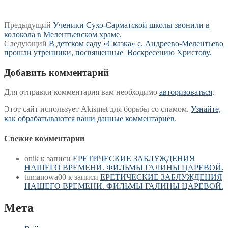
Навигация
Предыдущая
Предыдущий
Ученики Сухо-Сарматской школы звонили в
запись:
колокола в Мелентьевском храме.
по
Следующая
Следующий
В детском саду «Сказка» с. Андреево-Мелентьево
записям
запись:
прошли утренники, посвященные Воскресению Христову.
Добавить комментарий
Для отправки комментария вам необходимо
авторизоваться
.
Этот сайт использует Akismet для борьбы со спамом.
Узнайте,
как обрабатываются ваши данные комментариев
.
Свежие комментарии
onik
к записи
ЕРЕТИЧЕСКИЕ ЗАБЛУЖДЕНИЯ
НАШЕГО ВРЕМЕНИ. ФИЛЬМЫ ГАЛИНЫ ЦАРЕВОЙ.
tumanowa00
к записи
ЕРЕТИЧЕСКИЕ ЗАБЛУЖДЕНИЯ
НАШЕГО ВРЕМЕНИ. ФИЛЬМЫ ГАЛИНЫ ЦАРЕВОЙ.
Мета