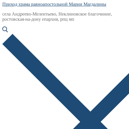
Приход храма равноапостольной Марии Магдалины
села Андреево-Мелентьево, Неклиновское благочиние,
ростовская-на-дону епархия, рпц мп