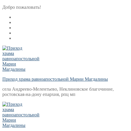
Перейти
Меню
Закрыть
Добро пожаловать!
к
содержимому
Приход храма равноапостольной Марии Магдалины
села Андреево-Мелентьево, Неклиновское благочиние,
ростовская-на-дону епархия, рпц мп