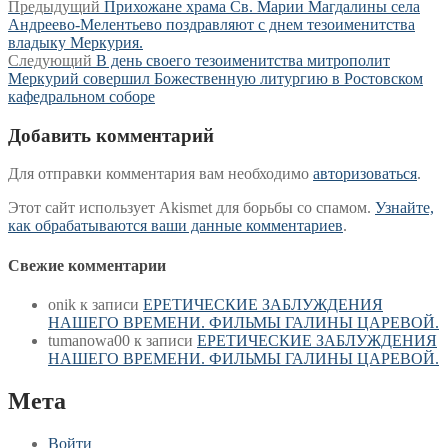
Навигация
Предыдущая
Предыдущий
Прихожане храма Св. Марии Магдалины села
запись:
Андреево-Мелентьево поздравляют с днем тезоименитства
по
владыку Меркурия.
записям
Следующая
Следующий
В день своего тезоименитства митрополит
запись:
Меркурий совершил Божественную литургию в Ростовском
кафедральном соборе
Добавить комментарий
Для отправки комментария вам необходимо
авторизоваться
.
Этот сайт использует Akismet для борьбы со спамом.
Узнайте,
как обрабатываются ваши данные комментариев
.
Свежие комментарии
onik
к записи
ЕРЕТИЧЕСКИЕ ЗАБЛУЖДЕНИЯ
НАШЕГО ВРЕМЕНИ. ФИЛЬМЫ ГАЛИНЫ ЦАРЕВОЙ.
tumanowa00
к записи
ЕРЕТИЧЕСКИЕ ЗАБЛУЖДЕНИЯ
НАШЕГО ВРЕМЕНИ. ФИЛЬМЫ ГАЛИНЫ ЦАРЕВОЙ.
Мета
Войти