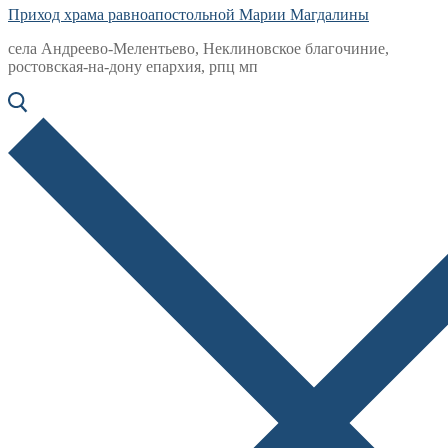
Приход храма равноапостольной Марии Магдалины
села Андреево-Мелентьево, Неклиновское благочиние,
ростовская-на-дону епархия, рпц мп